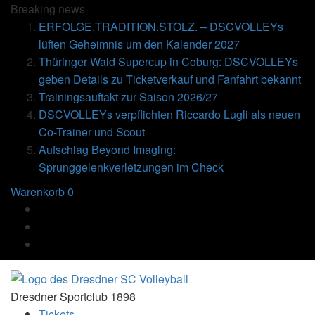
Breaking
news
ERFOLGE.TRADITION.STOLZ. – DSCVOLLEYs
lüften Geheimnis um den Kalender 2027
Thüringer Wald Supercup in Coburg: DSCVOLLEYs
geben Details zu Ticketverkauf und Fanfahrt bekannt
Trainingsauftakt zur Saison 2026/27
DSCVOLLEYs verpflichten Riccardo Lugli als neuen
Co-Trainer und Scout
Aufschlag Beyond Imaging:
Sprunggelenkverletzungen im Check
Warenkorb
0
Dresdner Sportclub 1898
Tickets