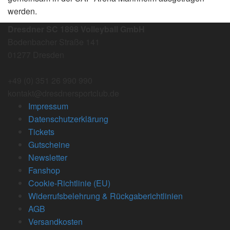
werden.
Dresdner SC 1898 Volleyball GmbH
Bodenbacher Straße 141
01277 Dresden
+49 (0) 351 26 990 990
kontakt@dresdnersportclub.de
Impressum
Datenschutzerklärung
Tickets
Gutscheine
Newsletter
Fanshop
Cookie-Richtlinie (EU)
Widerrufsbelehrung & Rückgaberichtlinien
AGB
Versandkosten