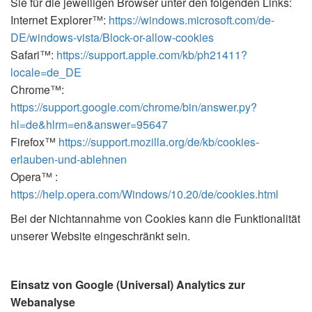
Sie für die jeweiligen Browser unter den folgenden Links:
Internet Explorer™:
https://windows.microsoft.com/de-
DE/windows-vista/Block-or-allow-cookies
Safari™:
https://support.apple.com/kb/ph21411?
locale=de_DE
Chrome™:
https://support.google.com/chrome/bin/answer.py?
hl=de&hlrm=en&answer=95647
Firefox™
https://support.mozilla.org/de/kb/cookies-
erlauben-und-ablehnen
Opera™ :
https://help.opera.com/Windows/10.20/de/cookies.html
Bei der Nichtannahme von Cookies kann die Funktionalität
unserer Website eingeschränkt sein.
Einsatz von Google (Universal) Analytics zur
Webanalyse