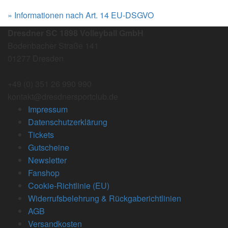
» Informationen nach Art. 14 EU-DSGVO
Dresdner SC 1898 Volleyball GmbH
Bodenbacher Straße 141
01277 Dresden
+49 (0) 351 26 990 990
kontakt@dresdnersportclub.de
Impressum
Datenschutzerklärung
Tickets
Gutscheine
Newsletter
Fanshop
Cookie-Richtlinie (EU)
Widerrufsbelehrung & Rückgaberichtlinien
AGB
Versandkosten