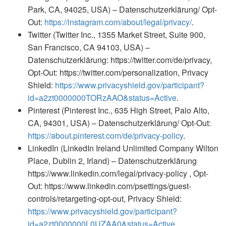
Park, CA, 94025, USA) – Datenschutzerklärung/ Opt-
Out:
https://instagram.com/about/legal/privacy/
.
Twitter (Twitter Inc., 1355 Market Street, Suite 900,
San Francisco, CA 94103, USA) –
Datenschutzerklärung: https://twitter.com/de/privacy,
Opt-Out: https://twitter.com/personalization, Privacy
Shield:
https://www.privacyshield.gov/participant?
id=a2zt0000000TORzAAO&status=Active
.
Pinterest (Pinterest Inc., 635 High Street, Palo Alto,
CA, 94301, USA) – Datenschutzerklärung/ Opt-Out:
https://about.pinterest.com/de/privacy-policy
.
LinkedIn (LinkedIn Ireland Unlimited Company Wilton
Place, Dublin 2, Irland) – Datenschutzerklärung
https://www.linkedin.com/legal/privacy-policy , Opt-
Out: https://www.linkedin.com/psettings/guest-
controls/retargeting-opt-out, Privacy Shield:
https://www.privacyshield.gov/participant?
id=a2zt0000000L0UZAA0&status=Active
.