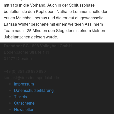
mit 11:6 in die Vorhand. Auch in der Schlussphase
behielten sie den Kopf oben. Nathalie Lemmens holte den
ersten Matchball heraus und die erneut eingewechselte
Larissa Winter bescherte mit einem weiteren Ass ihrem
Team nach 125 Minuten den Sieg, der mit einem kleinen
Jubeltänzchen gefeiert wurde.
Dresdner SC 1898 Volleyball GmbH
Bodenbacher Straße 141
01277 Dresden
+49 (0) 351 26 990 990
kontakt@dresdnersportclub.de
Impressum
Datenschutzerklärung
Tickets
Gutscheine
Newsletter