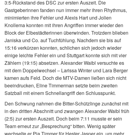
3:5-Rückstand des DSC zur ersten Auszeit. Die
Gastgeberinnen fanden nun immer mehr ihren Rhythmus,
minimierten ihre Fehler und Alexis Hart und Jolien
Knollema konnten mit ihren Angriffen immer wieder den
Block der Elbestädterinnen überwinden. Trotzdem blieben
Janiska und Co. auf Tuchfühlung. Nachdem sie bis auf
15:16 verkürzen konnten, schlichen sich jedoch wieder
einige leichte Fehler ein und Stuttgart konnte sich mit vier
Zählern (19:15) absetzen. Alexander Waibl versuchte es
mit dem Doppelwechsel – Larissa Winter und Lara Berger
kamen aufs Feld. Doch die MTV-Damen ließen sich nicht
beeindrucken, Eline Timmerman setzte beim zweiten
Satzball mit einem Schnellangriff den Schlusspunkt.
Den Schwung nahmen die Bitter-Schützlinge zunächst mit
in den dritten Abschnitt und zwangen Alexander Waibl früh
(2:5) zur ersten Auszeit. Doch beim 7:11 musste er sein
Team erneut zur „Besprechung“ bitten. Wenig später
wechselte er Pia Timmer für Hester Jasper ein, um mehr