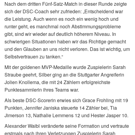
Nach dem dritten Fünf-Satz-Match in dieser Runde zeigte
sich der DSC-Coach sehr zufrieden: „Entscheidend war
die Leistung. Auch wenn es noch ein wenig hoch und
runter geht, es manchmal noch Abstimmungsprobleme
gibt, sind wir wieder auf deutlich höherem Niveau. In
schwierigen Situationen haben wir das Richtige gemacht
und den Glauben an uns nicht verloren. Das ist wichtig, um
Selbstvertrauen zu tanken.“
Mit der goldenen MVP-Medaille wurde Zuspielerin Sarah
Straube geehrt, Silber ging an die Stuttgarter Angreiferin
Jolien Knollema, die mit 24 Zählern erfolgreichste
Punktesammlerin ihres Teams war.
Als beste DSC-Scorerin erwies sich Grace Frohling mit 19
Punkten, Jennifer Janiska steuerte 14 Zähler bei, Tia
Jimerson 13, Nathalie Lemmens 12 und Hester Jasper 10.
Alexander Waibl veränderte seine Formation und vertraute
erstmals nach ihren Verletzungen Zuspielerin Sarah