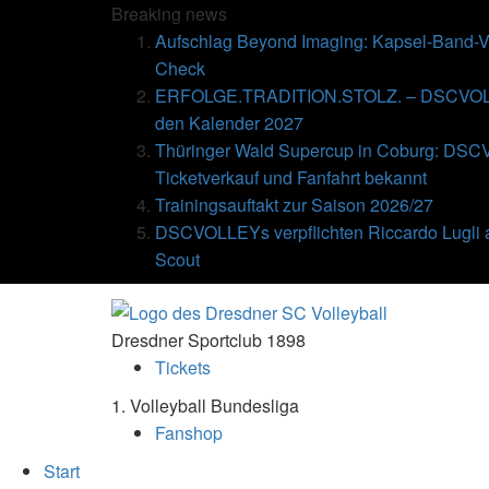
Breaking
news
Aufschlag Beyond Imaging: Kapsel-Band-Ve
Check
ERFOLGE.TRADITION.STOLZ. – DSCVOLLE
den Kalender 2027
Thüringer Wald Supercup in Coburg: DSC
Ticketverkauf und Fanfahrt bekannt
Trainingsauftakt zur Saison 2026/27
DSCVOLLEYs verpflichten Riccardo Lugli 
Scout
Dresdner Sportclub 1898
Tickets
1. Volleyball Bundesliga
Fanshop
Start