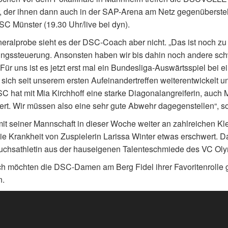
 der ihnen dann auch in der SAP-Arena am Netz gegenübersteh
C Münster (19.30 Uhr/live bei dyn).
eralprobe sieht es der DSC-Coach aber nicht. „Das ist noch zu 
ngssteuerung. Ansonsten haben wir bis dahin noch andere schw
„Für uns ist es jetzt erst mal ein Bundesliga-Auswärtsspiel bei 
 sich seit unserem ersten Aufeinandertreffen weiterentwickelt un
C hat mit Mia Kirchhoff eine starke Diagonalangreiferin, auch
ert. Wir müssen also eine sehr gute Abwehr dagegenstellen“, so
mit seiner Mannschaft in dieser Woche weiter an zahlreichen Klei
ie Krankheit von Zuspielerin Larissa Winter etwas erschwert. Da
chsathletin aus der hauseigenen Talenteschmiede des VC Oly
ch möchten die DSC-Damen am Berg Fidel ihrer Favoritenrolle
.