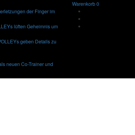
Warenkorb
0
rletzungen der Finger im
Ys lüften Geheimnis um
VOLLEYs geben Details zu
als neuen Co-Trainer und