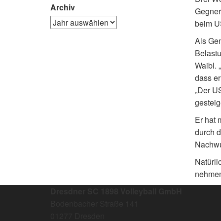
Archiv
Gegner,
beim US
Als Gen
Belastu
Waibl. 
dass er
„Der US
gesteig
Er hat 
durch d
Nachwu
Natürli
nehmen
Dresdner SC 1898 Volleyball GmbH
Bodenbacher Straße 141
01277 Dresden