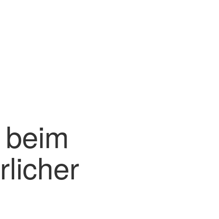
 beim
licher