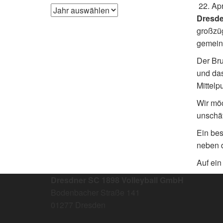
22. Apr
Dresden
großzüg
gemein
Der Bru
und das
Mittelp
Wir möc
unschä
Ein bes
neben d
Auf ein
Dresdner SC 1898 Volleyball GmbH
Bodenbacher Straße 141
01277 Dresden