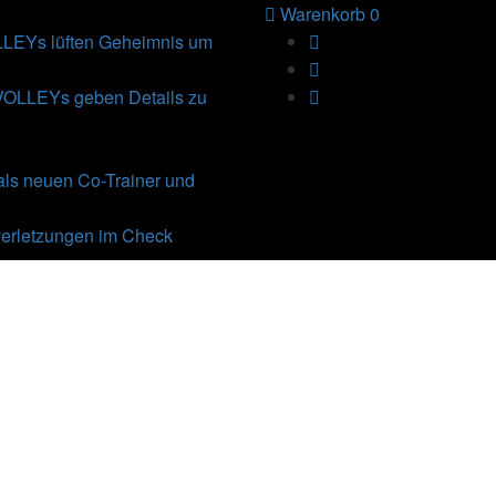
Warenkorb
0
Ys lüften Geheimnis um
VOLLEYs geben Details zu
als neuen Co-Trainer und
erletzungen im Check