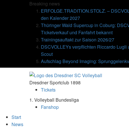
Breaking
news
ERFOLGE.TRADITION.STOLZ. – DSCVOLLE
den Kalender 2027
Thüringer Wald Supercup in Coburg: DSC
Ticketverkauf und Fanfahrt bekannt
Trainingsauftakt zur Saison 2026/27
DSCVOLLEYs verpflichten Riccardo Lugli 
Scout
Aufschlag Beyond Imaging: Sprunggelenkv
Dresdner Sportclub 1898
Tickets
1. Volleyball Bundesliga
Fanshop
Start
News