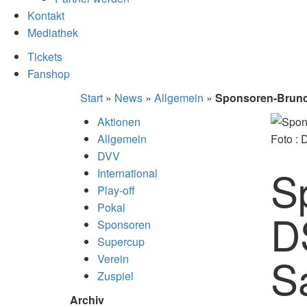
Kontakt
Mediathek
Tickets
Fanshop
Start
»
News
»
Allgemein
»
Sponsoren-Brunc
Aktionen
Allgemein
Foto :
DVV
S
International
Play-off
Pokal
D
Sponsoren
Supercup
S
Verein
Zuspiel
Archiv