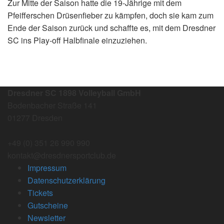
Zur Mitte der Saison hatte die 19-Jährige mit dem
Pfeifferschen Drüsenfieber zu kämpfen, doch sie kam zum
Ende der Saison zurück und schaffte es, mit dem Dresdner
SC ins Play-off Halbfinale einzuziehen.
Dresdner SC 1898 Volleyball GmbH
Bodenbacher Straße 141
01277 Dresden
+49 (0) 351 26 990 990
kontakt@dresdnersportclub.de
Impressum
Datenschutzerklärung
Tickets
Gutscheine
Newsletter