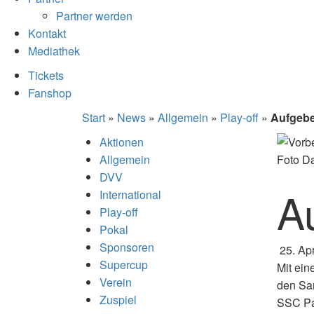
Partner werden
Kontakt
Mediathek
Tickets
Fanshop
Start
»
News
»
Allgemein
»
Play-off
»
Aufgebe
Aktionen
Allgemein
Foto Da
DVV
A
International
Play-off
Pokal
Sponsoren
25. Apr
Supercup
Mit ein
Verein
den San
Zuspiel
SSC Pal