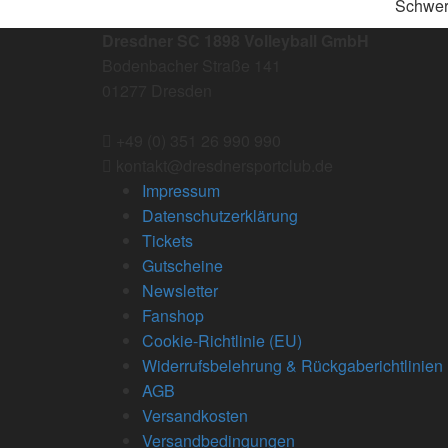
Schwer
Dresdner SC 1898 Volleyball GmbH
Bodenbacher Straße 141
01277 Dresden
+49 (0) 351 26 990 990
kontakt@dresdnersportclub.de
Impressum
Datenschutzerklärung
Tickets
Gutscheine
Newsletter
Fanshop
Cookie-Richtlinie (EU)
Widerrufsbelehrung & Rückgaberichtlinien
AGB
Versandkosten
Versandbedingungen