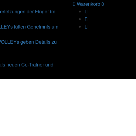
Warenkorb
0
rletzungen der Finger im
Ys lüften Geheimnis um
VOLLEYs geben Details zu
als neuen Co-Trainer und