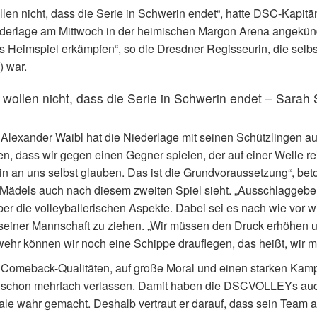
llen nicht, dass die Serie in Schwerin endet“, hatte DSC-Kapitä
derlage am Mittwoch in der heimischen Margon Arena angekündi
s Heimspiel erkämpfen“, so die Dresdner Regisseurin, die selb
) war.
 wollen nicht, dass die Serie in Schwerin endet – Sarah
 Alexander Waibl hat die Niederlage mit seinen Schützlingen aus
n, dass wir gegen einen Gegner spielen, der auf einer Welle rei
in an uns selbst glauben. Das ist die Grundvoraussetzung“, bet
Mädels auch nach diesem zweiten Spiel sieht. „Ausschlaggebend“
er die volleyballerischen Aspekte. Dabei sei es nach wie vor 
seiner Mannschaft zu ziehen. „Wir müssen den Druck erhöhen 
ehr können wir noch eine Schippe drauflegen, das heißt, wir m
 Comeback-Qualitäten, auf große Moral und einen starken Kampfg
 schon mehrfach verlassen. Damit haben die DSCVOLLEYs auch
ale wahr gemacht. Deshalb vertraut er darauf, dass sein Team a