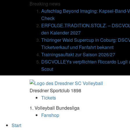
Breaking
news
Aufschlag Beyond Imaging: Kapsel-Band-Ve
Check
ERFOLGE.TRADITION.STOLZ. – DSCVOLLE
den Kalender 2027
Thüringer Wald Supercup in Coburg: DSC
Ticketverkauf und Fanfahrt bekannt
Trainingsauftakt zur Saison 2026/27
DSCVOLLEYs verpflichten Riccardo Lugli 
Scout
Dresdner Sportclub 1898
Tickets
1. Volleyball Bundesliga
Fanshop
Start