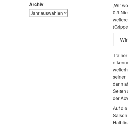
Archiv
„Wir wo
0:3-Nie
weitere
(Grippe
Wir
Trainer
erkenne
weiterh
seinen 
dann ab
Seiten 
der Abw
Auf die
Saison
Halbfin