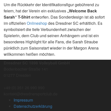
Um die Rückkehr der Identifikationsfigur gebührend zu
feiern, hat der Verein ein exklusives
„Welcome Back
Sarah“ T-Shirt
entworfen. Das Sonderdesign ist ab sofort
im offiziellen
Onlineshop
des Dresdner SC erhältlich. Es
symbolisiert die tiefe Verbundenheit zwischen der
Spielerin, dem Club und seinen Anhängern und ist ein
besonderes Highlight für alle Fans, die Sarah Straube
pünktlich zum Saisonstart wieder in der Margon Arena
willkommen heißen möchten.
Dresdner SC 1898 Volleyball GmbH
Bodenbacher Straße 141
01277 Dresden
+49 (0) 351 26 990 990
kontakt@dresdnersportclub.de
Impressum
Datenschutzerklärung