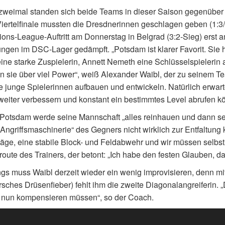
weimal standen sich beide Teams in dieser Saison gegenüber 
iertelfinale mussten die Dresdnerinnen geschlagen geben (1:3
ns-League-Auftritt am Donnerstag in Belgrad (3:2-Sieg) erst am
ngen im DSC-Lager gedämpft. „Potsdam ist klarer Favorit. Sie 
ine starke Zuspielerin, Annett Nemeth eine Schlüsselspielerin
n sie über viel Power“, weiß Alexander Waibl, der zu seinem Tea
le junge Spielerinnen aufbauen und entwickeln. Natürlich erwarte
 weiter verbessern und konstant ein bestimmtes Level abrufen k
otsdam werde seine Mannschaft „alles reinhauen und dann se
 Angriffsmaschinerie“ des Gegners nicht wirklich zur Entfaltun
äge, eine stabile Block- und Feldabwehr und wir müssen selbst u
oute des Trainers, der betont: „Ich habe den festen Glauben, d
ngs muss Waibl derzeit wieder ein wenig improvisieren, denn mi
ersches Drüsenfieber) fehlt ihm die zweite Diagonalangreiferin. 
 nun kompensieren müssen“, so der Coach.