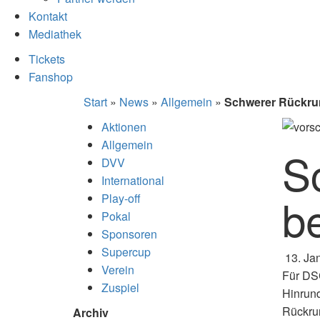
Kontakt
Mediathek
Tickets
Fanshop
Start
»
News
»
Allgemein
»
Schwerer Rückrun
Aktionen
Allgemein
S
DVV
International
b
Play-off
Pokal
Sponsoren
Supercup
13. Ja
Verein
Für DSC
Zuspiel
Hinrun
Rückru
Archiv