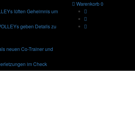
Warenkorb
0
Ys lüften Geheimnis um
VOLLEYs geben Details zu
als neuen Co-Trainer und
erletzungen im Check