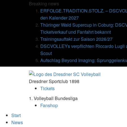
Breaking
news
ERFOLGE.TRADITION.STOLZ. – DSCVOLLE
den Kalender 2027
Thüringer Wald Supercup in Coburg: DSC
Ticketverkauf und Fanfahrt bekannt
Trainingsauftakt zur Saison 2026/27
DSCVOLLEYs verpflichten Riccardo Lugli 
Scout
Aufschlag Beyond Imaging: Sprunggelenkv
Dresdner Sportclub 1898
Tickets
1. Volleyball Bundesliga
Fanshop
Start
News