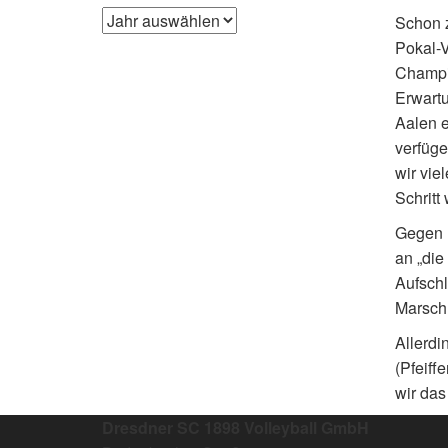
Schon z
Pokal-V
Champio
Erwartu
Aalen e
verfüge
wir vie
Schritt
Gegen P
an „die
Aufschl
Marschr
Allerdi
(Pfeiff
wir das
Dresdner SC 1898 Volleyball GmbH