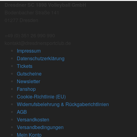
Dresdner SC 1898 Volleyball GmbH
Bodenbacher Straße 141
01277 Dresden
+49 (0) 351 26 990 990
kontakt@dresdnersportclub.de
Impressum
Datenschutzerklärung
Tickets
Gutscheine
Newsletter
Fanshop
Cookie-Richtlinie (EU)
Widerrufsbelehrung & Rückgaberichtlinien
AGB
Versandkosten
Versandbedingungen
Mein Konto