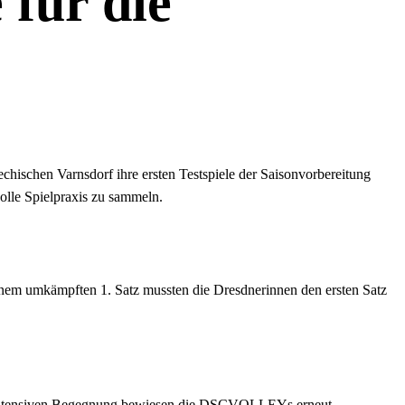
 für die
schen Varnsdorf ihre ersten Testspiele der Saisonvorbereitung
olle Spielpraxis zu sammeln.
nem umkämpften 1. Satz mussten die Dresdnerinnen den ersten Satz
r intensiven Begegnung bewiesen die DSCVOLLEYs erneut