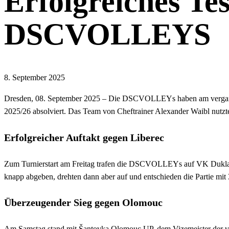
Erfolgreiches Te
DSCVOLLEYS
8. September 2025
Dresden, 08. September 2025 – Die DSCVOLLEYs haben am vergangene
2025/26 absolviert. Das Team von Cheftrainer Alexander Waibl nutzt
Erfolgreicher Auftakt gegen Liberec
Zum Turnierstart am Freitag trafen die DSCVOLLEYs auf VK Dukla Li
knapp abgeben, drehten dann aber auf und entschieden die Partie mit 3
Überzeugender Sieg gegen Olomouc
Am Samstag stand mit Šantovka Olomouc UP, dem Vizemeister der v