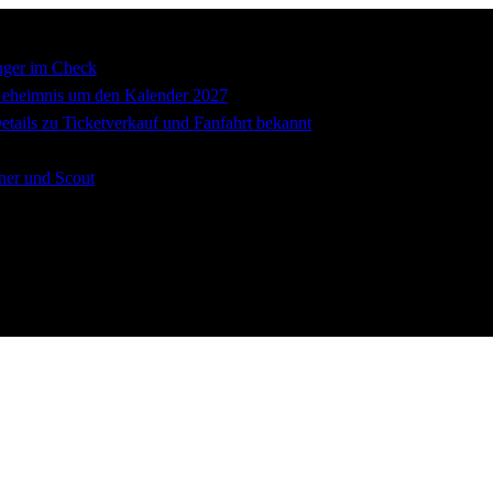
nger im Check
imnis um den Kalender 2027
ils zu Ticketverkauf und Fanfahrt bekannt
ner und Scout