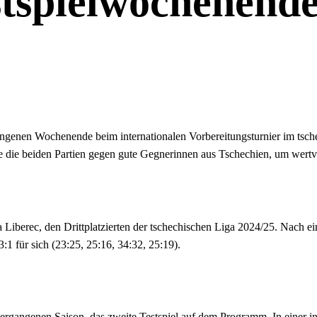
stspielwochenende
n Wochenende beim internationalen Vorbereitungsturnier im tschechi
e die beiden Partien gegen gute Gegnerinnen aus Tschechien, um wertv
berec, den Drittplatzierten der tschechischen Liga 2024/25. Nach ei
:1 für sich (23:25, 25:16, 34:32, 25:19).
ergangenen Saison, das zweite Testspiel auf dem Programm. In eine