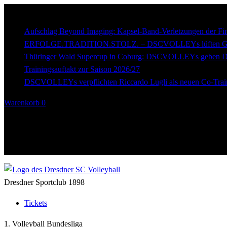
Breaking
news
Aufschlag Beyond Imaging: Kapsel-Band-Verletzungen der Fi
ERFOLGE.TRADITION.STOLZ. – DSCVOLLEYs lüften Gehe
Thüringer Wald Supercup in Coburg: DSCVOLLEYs geben Deta
Trainingsauftakt zur Saison 2026/27
DSCVOLLEYs verpflichten Riccardo Lugli als neuen Co-Trai
Warenkorb
0
Dresdner Sportclub 1898
Tickets
1. Volleyball Bundesliga