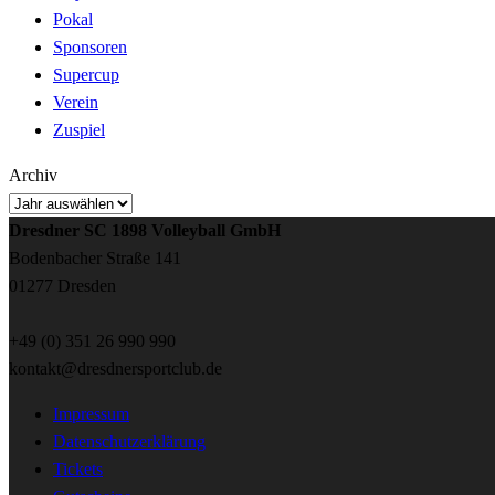
Pokal
Sponsoren
Supercup
Verein
Zuspiel
Archiv
Dresdner SC 1898 Volleyball GmbH
Bodenbacher Straße 141
01277 Dresden
+49 (0) 351 26 990 990
kontakt@dresdnersportclub.de
Impressum
Datenschutzerklärung
Tickets