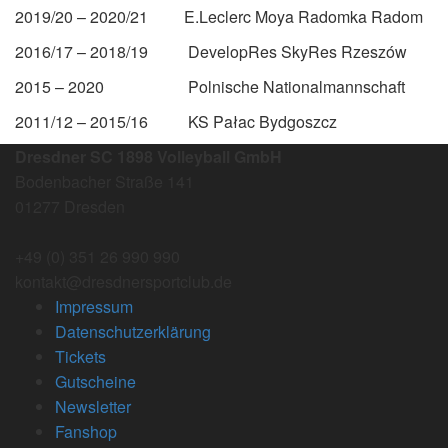
2019/20 – 2020/21 E.Leclerc Moya Radomka Radom
2016/17 – 2018/19 DevelopRes SkyRes Rzeszów
2015 – 2020 Polnische Nationalmannschaft
2011/12 – 2015/16 KS Pałac Bydgoszcz
Dresdner SC 1898 Volleyball GmbH
Bodenbacher Straße 141
01277 Dresden
+49 (0) 351 26 990 990
kontakt@dresdnersportclub.de
Impressum
Datenschutzerklärung
Tickets
Gutscheine
Newsletter
Fanshop