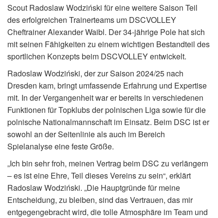
Scout Radoslaw Wodziński für eine weitere Saison Teil
des erfolgreichen Trainerteams um DSCVOLLEY
Cheftrainer Alexander Waibl. Der 34-jährige Pole hat sich
mit seinen Fähigkeiten zu einem wichtigen Bestandteil des
sportlichen Konzepts beim DSCVOLLEY entwickelt.
Radoslaw Wodziński, der zur Saison 2024/25 nach
Dresden kam, bringt umfassende Erfahrung und Expertise
mit. In der Vergangenheit war er bereits in verschiedenen
Funktionen für Topklubs der polnischen Liga sowie für die
polnische Nationalmannschaft im Einsatz. Beim DSC ist er
sowohl an der Seitenlinie als auch im Bereich
Spielanalyse eine feste Größe.
„Ich bin sehr froh, meinen Vertrag beim DSC zu verlängern
– es ist eine Ehre, Teil dieses Vereins zu sein“, erklärt
Radoslaw Wodziński. „Die Hauptgründe für meine
Entscheidung, zu bleiben, sind das Vertrauen, das mir
entgegengebracht wird, die tolle Atmosphäre im Team und