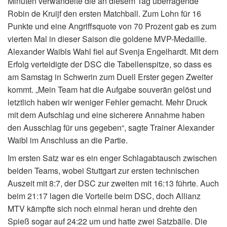
Minuten verwandelte die an diesem Tag überragende
Robin de Kruijf den ersten Matchball. Zum Lohn für 16
Punkte und eine Angriffsquote von 70 Prozent gab es zum
vierten Mal in dieser Saison die goldene MVP-Medaille.
Alexander Waibls Wahl fiel auf Svenja Engelhardt. Mit dem
Erfolg verteidigte der DSC die Tabellenspitze, so dass es
am Samstag in Schwerin zum Duell Erster gegen Zweiter
kommt. „Mein Team hat die Aufgabe souverän gelöst und
letztlich haben wir weniger Fehler gemacht. Mehr Druck
mit dem Aufschlag und eine sicherere Annahme haben
den Ausschlag für uns gegeben“, sagte Trainer Alexander
Waibl im Anschluss an die Partie.
Im ersten Satz war es ein enger Schlagabtausch zwischen
beiden Teams, wobei Stuttgart zur ersten technischen
Auszeit mit 8:7, der DSC zur zweiten mit 16:13 führte. Auch
beim 21:17 lagen die Vorteile beim DSC, doch Allianz
MTV kämpfte sich noch einmal heran und drehte den
Spieß sogar auf 24:22 um und hatte zwei Satzbälle. Die