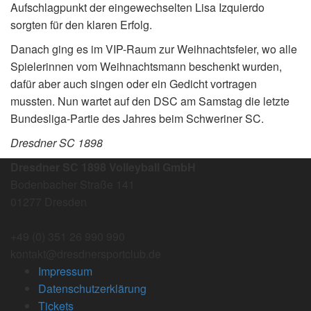
Aufschlagpunkt der eingewechselten Lisa Izquierdo
sorgten für den klaren Erfolg.
Danach ging es im VIP-Raum zur Weihnachtsfeier, wo alle
Spielerinnen vom Weihnachtsmann beschenkt wurden,
dafür aber auch singen oder ein Gedicht vortragen
mussten. Nun wartet auf den DSC am Samstag die letzte
Bundesliga-Partie des Jahres beim Schweriner SC.
Dresdner SC 1898
Dresdner SC 1898 Volleyball GmbH
Bodenbacher Straße 141
01277 Dresden
+49 (0) 351 26 990 990
kontakt@dresdnersportclub.de
Impressum
Datenschutzerklärung
Tickets