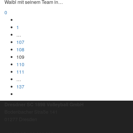
Waibl mit seinem Team in…
0
1
…
107
108
109
110
111
…
137
Dresdner SC 1898 Volleyball GmbH
Bodenbacher Straße 141
01277 Dresden