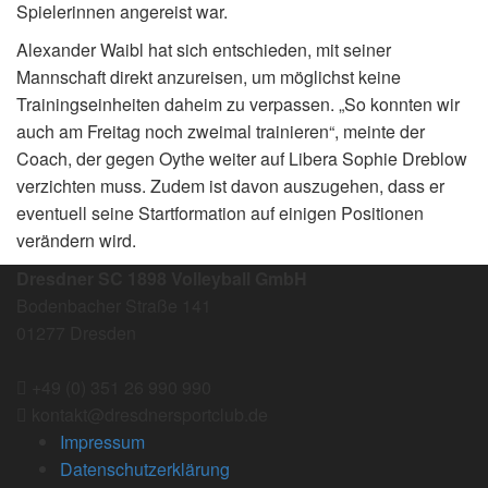
Spielerinnen angereist war.
Alexander Waibl hat sich entschieden, mit seiner
Mannschaft direkt anzureisen, um möglichst keine
Trainingseinheiten daheim zu verpassen. „So konnten wir
auch am Freitag noch zweimal trainieren“, meinte der
Coach, der gegen Oythe weiter auf Libera Sophie Dreblow
verzichten muss. Zudem ist davon auszugehen, dass er
eventuell seine Startformation auf einigen Positionen
verändern wird.
Dresdner SC 1898 Volleyball GmbH
Bodenbacher Straße 141
01277 Dresden
+49 (0) 351 26 990 990
kontakt@dresdnersportclub.de
Impressum
Datenschutzerklärung