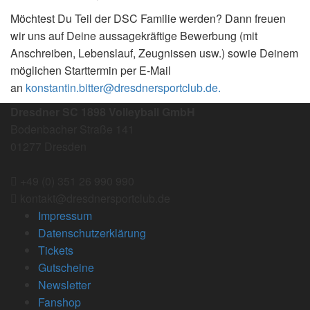
Möchtest Du Teil der DSC Familie werden? Dann freuen
wir uns auf Deine aussagekräftige Bewerbung (mit
Anschreiben, Lebenslauf, Zeugnissen usw.) sowie Deinem
möglichen Starttermin per E-Mail
an
konstantin.bitter@dresdnersportclub.de.
Dresdner SC 1898 Volleyball GmbH
Bodenbacher Straße 141
01277 Dresden
+49 (0) 351 26 990 990
kontakt@dresdnersportclub.de
Impressum
Datenschutzerklärung
Tickets
Gutscheine
Newsletter
Fanshop