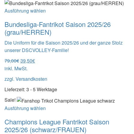
Ausführung wählen
Bundesliga-Fantrikot Saison 2025/26
(grau/HERREN)
Die Uniform für die Saison 2025/26 und der ganze Stolz
unserer DSCVOLLEY-Familie!
Ursprünglicher
Aktueller
79,00
€
39,50
€
Preis
Preis
inkl. MwSt.
war:
ist:
zzgl.
Versandkosten
79,00€
39,50€.
Lieferzeit:
3 - 5 Werktage
Sale!
Ausführung wählen
Champions League Fantrikot Saison
2025/26 (schwarz/FRAUEN)