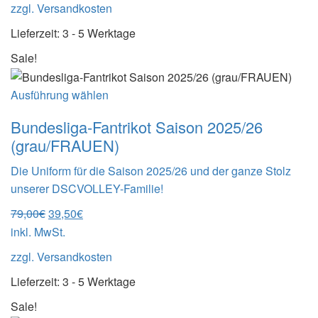
zzgl.
Versandkosten
Lieferzeit:
3 - 5 Werktage
Sale!
Ausführung wählen
Bundesliga-Fantrikot Saison 2025/26
(grau/FRAUEN)
Die Uniform für die Saison 2025/26 und der ganze Stolz
unserer DSCVOLLEY-Familie!
Ursprünglicher
Aktueller
79,00
€
39,50
€
Preis
Preis
inkl. MwSt.
war:
ist:
zzgl.
Versandkosten
79,00€
39,50€.
Lieferzeit:
3 - 5 Werktage
Sale!