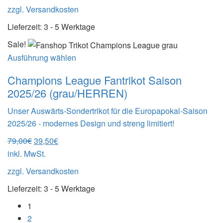
war:
ist:
zzgl.
Versandkosten
79,00€
39,50€.
Lieferzeit:
3 - 5 Werktage
Sale!
Ausführung wählen
Champions League Fantrikot Saison
2025/26 (grau/HERREN)
Unser Auswärts-Sondertrikot für die Europapokal-Saison
2025/26 - modernes Design und streng limitiert!
Ursprünglicher
Aktueller
79,00
€
39,50
€
Preis
Preis
inkl. MwSt.
war:
ist:
zzgl.
Versandkosten
79,00€
39,50€.
Lieferzeit:
3 - 5 Werktage
1
2