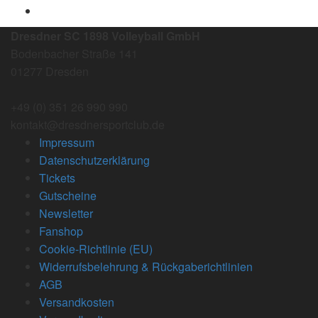
Dresdner SC 1898 Volleyball GmbH
Bodenbacher Straße 141
01277 Dresden
+49 (0) 351 26 990 990
kontakt@dresdnersportclub.de
Impressum
Datenschutzerklärung
Tickets
Gutscheine
Newsletter
Fanshop
Cookie-Richtlinie (EU)
Widerrufsbelehrung & Rückgaberichtlinien
AGB
Versandkosten