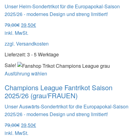
Unser Heim-Sondertrikot für die Europapokal-Saison
2025/26 - modernes Design und streng limitiert!
Ursprünglicher
Aktueller
79,00
€
39,50
€
Preis
Preis
inkl. MwSt.
war:
ist:
zzgl.
Versandkosten
79,00€
39,50€.
Lieferzeit:
3 - 5 Werktage
Sale!
Ausführung wählen
Champions League Fantrikot Saison
2025/26 (grau/FRAUEN)
Unser Auswärts-Sondertrikot für die Europapokal-Saison
2025/26 - modernes Design und streng limitiert!
Ursprünglicher
Aktueller
79,00
€
39,50
€
Preis
Preis
inkl. MwSt.