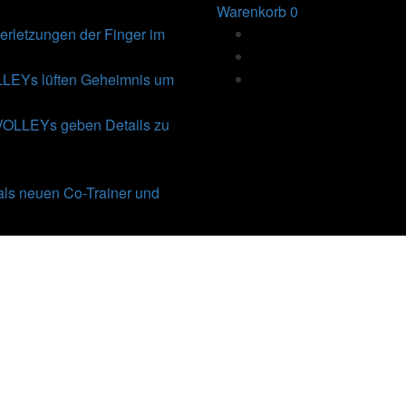
Warenkorb
0
rletzungen der Finger im
Ys lüften Geheimnis um
VOLLEYs geben Details zu
als neuen Co-Trainer und