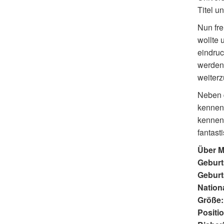
Titel u
Nun fre
wollte 
eindruc
werden.
weiterz
Neben d
kennenz
kennenz
fantasti
Über M
Geburt
Geburt
Nationa
Größe:
Positio