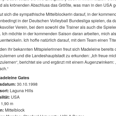
nd als krönenden Abschluss das Größte, was man in den USA 
ut sich die sympathische Mittelblockerin darauf, in der kommen
unbedingt in der Deutschen Volleyball Bundesliga spielen, da da
ksvoller Verein, bei dem sowohl die Trainer als auch die Spiel
 Ich möchte in der kommenden Saison daran arbeiten, mich als v
uentwickeln. Ich hoffe natürlich darauf, mit dem Team einen Tit
en ihr bekannten Mitspielerinnen freut sich Madeleine bereits
ulernen und die Landeshauptstadt zu erkunden: „Ich freue mich
ulernen“, berichtet sie und ergänzt mit einem Augenzwinkern: „
sch.“
adeleine Gates
sdatum:
30.10.1998
sort:
Laguna Hills
lität:
USA
1,90 m
n:
Mittelblock