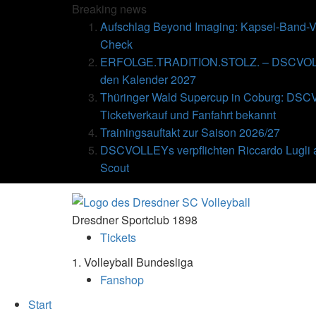
Breaking
news
Aufschlag Beyond Imaging: Kapsel-Band-Ve
Check
ERFOLGE.TRADITION.STOLZ. – DSCVOLLE
den Kalender 2027
Thüringer Wald Supercup in Coburg: DSC
Ticketverkauf und Fanfahrt bekannt
Trainingsauftakt zur Saison 2026/27
DSCVOLLEYs verpflichten Riccardo Lugli 
Scout
Dresdner Sportclub 1898
Tickets
1. Volleyball Bundesliga
Fanshop
Start