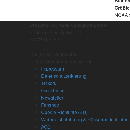
Bisher
Größte
NCAA St
Dresdner SC 1898 Volleyball GmbH
Bodenbacher Straße 141
01277 Dresden
+49 (0) 351 26 990 990
kontakt@dresdnersportclub.de
Impressum
Datenschutzerklärung
Tickets
Gutscheine
Newsletter
Fanshop
Cookie-Richtlinie (EU)
Widerrufsbelehrung & Rückgaberichtlinien
AGB