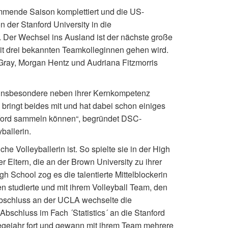
ommende Saison komplettiert und die US-
 der Stanford University in die
. Der Wechsel ins Ausland ist der nächste große
 mit drei bekannten Teamkolleginnen gehen wird.
ray, Morgan Hentz und Audriana Fitzmorris
e insbesondere neben ihrer Kernkompetenz
bringt beides mit und hat dabei schon einiges
nford sammeln können“, begründet DSC-
ballerin.
che Volleyballerin ist. So spielte sie in der High
r Eltern, die an der Brown University zu ihrer
h School zog es die talentierte Mittelblockerin
en studierte und mit ihrem Volleyball Team, den
rabschluss an der UCLA wechselte die
Abschluss im Fach ´Statistics´ an die Stanford
ollegejahr fort und gewann mit ihrem Team mehrere