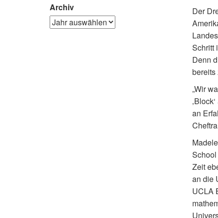
Archiv
Der Dre
Amerika
Landesh
Schritt
Denn d
bereits
„Wir wa
‚Block‘
an Erfa
Cheftra
Madelein
School 
Zeit eb
an die 
UCLA Br
mathema
Univers