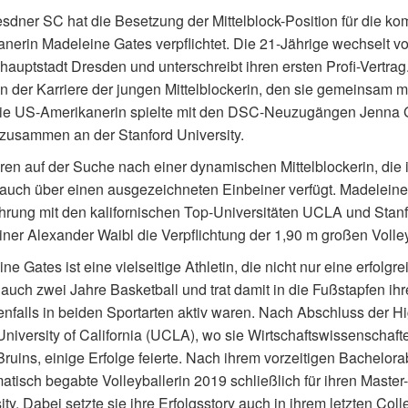
sdner SC hat die Besetzung der Mittelblock-Position für die k
nerin Madeleine Gates verpflichtet. Die 21-Jährige wechselt von
auptstadt Dresden und unterschreibt ihren ersten Profi-Vertrag
 in der Karriere der jungen Mittelblockerin, den sie gemeinsam
ie US-Amerikanerin spielte mit den DSC-Neuzugängen Jenna G
 zusammen an der Stanford University.
ren auf der Suche nach einer dynamischen Mittelblockerin, di
 auch über einen ausgezeichneten Einbeiner verfügt. Madeleine 
hrung mit den kalifornischen Top-Universitäten UCLA und Sta
iner Alexander Waibl die Verpflichtung der 1,90 m großen Volley
e Gates ist eine vielseitige Athletin, die nicht nur eine erfolgrei
auch zwei Jahre Basketball und trat damit in die Fußstapfen ihre
enfalls in beiden Sportarten aktiv waren. Nach Abschluss der Hig
University of California (UCLA), wo sie Wirtschaftswissenschaft
uins, einige Erfolge feierte. Nach ihrem vorzeitigen Bachelo
tisch begabte Volleyballerin 2019 schließlich für ihren Master-
ity. Dabei setzte sie ihre Erfolgsstory auch in ihrem letzten C