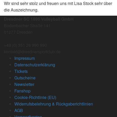
Wir sind sehr stolz und freuen uns mit Lisa Stock sehr über
die Auszeichnung.
Dresdner SC 1898 Volleyball GmbH
Bodenbacher Straße 141
01277 Dresden
+49 (0) 351 26 990 990
kontakt@dresdnersportclub.de
Impressum
Datenschutzerklärung
Tickets
Gutscheine
Newsletter
Fanshop
Cookie-Richtlinie (EU)
Widerrufsbelehrung & Rückgaberichtlinien
AGB
Versandkosten