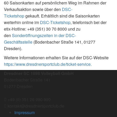
60 Saisonkarten auf persönlichem Weg im Rahmen der
Verkaufsaktion sowie über den
DSC-
Ticketshop
gekauft. Erhältlich sind die Saisonkarten
weiterhin online im
DSC-Ticketshop
, telefonisch bei der
etix-Hotline: +49 (351) 30 70 8000 und zu
den
Sonderöffnungszeiten in der DSC-
Geschäftsstelle
(Bodenbacher Straße 141, 01277
Dresden).
Weitere Informationen erhalten Sie auf der DSC-Website
https://www.dresdnersportclub.de/ticket-service.
Dresdner SC 1898 Volleyball GmbH
Bodenbacher Straße 141
01277 Dresden
+49 (0) 351 26 990 990
kontakt@dresdnersportclub.de
Impressum