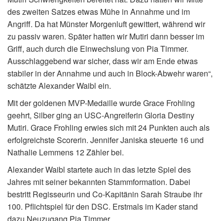
des zweiten Satzes etwas Mühe in Annahme und im
Angriff. Da hat Münster Morgenluft gewittert, während wir
zu passiv waren. Später hatten wir Mutiri dann besser im
Griff, auch durch die Einwechslung von Pia Timmer.
Ausschlaggebend war sicher, dass wir am Ende etwas
stabiler in der Annahme und auch in Block-Abwehr waren“,
schätzte Alexander Waibl ein.
Mit der goldenen MVP-Medaille wurde Grace Frohling
geehrt, Silber ging an USC-Angreiferin Gloria Destiny
Mutiri. Grace Frohling erwies sich mit 24 Punkten auch als
erfolgreichste Scorerin. Jennifer Janiska steuerte 16 und
Nathalie Lemmens 12 Zähler bei.
Alexander Waibl startete auch in das letzte Spiel des
Jahres mit seiner bekannten Stammformation. Dabei
bestritt Regisseurin und Co-Kapitänin Sarah Straube ihr
100. Pflichtspiel für den DSC. Erstmals im Kader stand
dazu Neuzugang Pia Timmer.