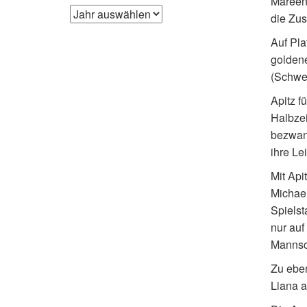
Mareen 
die Zus
Auf Pla
goldene
(Schwer
Apitz f
Halbzei
bezwang
ihre Le
Mit Api
Michael
Spielst
nur auf
Mannsch
Zu eben
Liana a