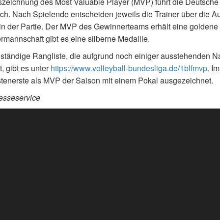
zeichnung des Most Valuable Player (MVP) führt die Deutsche 
ch. Nach Spielende entscheiden jeweils die Trainer über die 
in der Partie. Der MVP des Gewinnerteams erhält eine goldene M
ermannschaft gibt es eine silberne Medaille.
lständige Rangliste, die aufgrund noch einiger ausstehenden N
t, gibt es unter
https://www.volleyball-bundesliga.de/1blfmvp
. I
tenerste als MVP der Saison mit einem Pokal ausgezeichnet.
esseservice