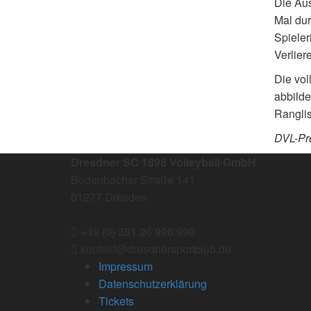
Die Aus
Mal dur
Spieler
Verlier
Die vol
abbilde
Ranglis
DVL-Pr
Dresdner SC 1898 Volleyball GmbH
Bodenbacher Straße 141
01277 Dresden
+49 (0) 351 26 990 990
kontakt@dresdnersportclub.de
Impressum
Datenschutzerklärung
Tickets