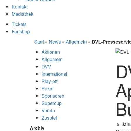
Kontakt
Mediathek
Tickets
Fanshop
Start
»
News
»
Allgemein
»
DVL-Presseservice
Aktionen
Allgemein
D
DVV
International
Ap
Play-off
Pokal
Sponsoren
B
Supercup
Verein
Zuspiel
5. Jan
Archiv