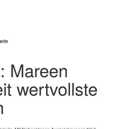
erin
: Mareen
it wertvollste
n