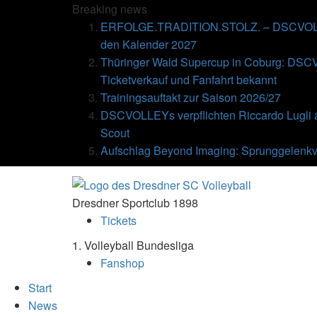
Breaking
news
ERFOLGE.TRADITION.STOLZ. – DSCVOLLE
den Kalender 2027
Thüringer Wald Supercup in Coburg: DSC
Ticketverkauf und Fanfahrt bekannt
Trainingsauftakt zur Saison 2026/27
DSCVOLLEYs verpflichten Riccardo Lugli 
Scout
Aufschlag Beyond Imaging: Sprunggelenkv
Dresdner Sportclub 1898
Tickets
1. Volleyball Bundesliga
Fanshop
Start
News