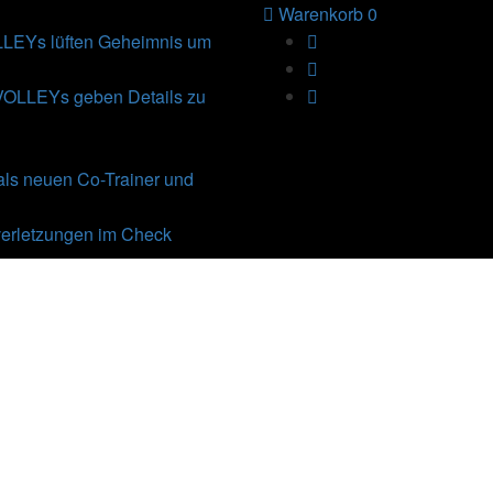
Warenkorb
0
Ys lüften Geheimnis um
VOLLEYs geben Details zu
als neuen Co-Trainer und
erletzungen im Check