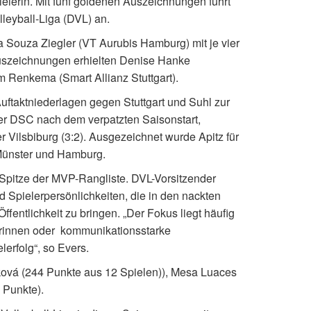
ielerin. Mit fünf goldenen Auszeichnungen führt
leyball-Liga (DVL) an.
 Souza Ziegler (VT Aurubis Hamburg) mit je vier
Auszeichnungen erhielten Denise Hanke
 Renkema (Smart Allianz Stuttgart).
ftaktniederlagen gegen Stuttgart und Suhl zur
der DSC nach dem verpatzten Saisonstart,
Vilsbiburg (3:2). Ausgezeichnet wurde Apitz für
Münster und Hamburg.
 Spitze der MVP-Rangliste. DVL-Vorsitzender
nd Spielerpersönlichkeiten, die in den nackten
Öffentlichkeit zu bringen. „Der Fokus liegt häufig
erinnen oder kommunikationsstarke
lerfolg“, so Evers.
ková (244 Punkte aus 12 Spielen)), Mesa Luaces
 Punkte).