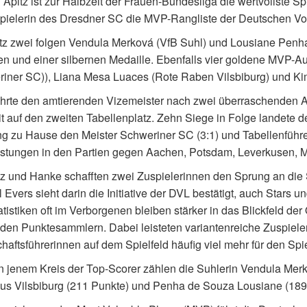
Apitz ist zur Halbzeit der Frauen-Bundesliga die wertvollste Sp
pielerin des Dresdner SC die MVP-Rangliste der Deutschen Vol
tz zwei folgen Vendula Merková (VfB Suhl) und Lousiane Penha
n und einer silbernen Medaille. Ebenfalls vier goldene MVP-
iner SC)), Liana Mesa Luaces (Rote Raben Vilsbiburg) und Kim
ührte den amtierenden Vizemeister nach zwei überraschenden Au
t auf den zweiten Tabellenplatz. Zehn Siege in Folge landete 
 zu Hause den Meister Schweriner SC (3:1) und Tabellenführer 
istungen in den Partien gegen Aachen, Potsdam, Leverkusen, 
tz und Hanke schafften zwei Zuspielerinnen den Sprung an die
 Evers sieht darin die Initiative der DVL bestätigt, auch Stars u
atistiken oft im Verborgenen bleiben stärker in das Blickfeld der 
 den Punktesammlern. Dabei leisteten variantenreiche Zuspiel
aftsführerinnen auf dem Spielfeld häufig viel mehr für den Spie
 jenem Kreis der Top-Scorer zählen die Suhlerin Vendula Mer
us Vilsbiburg (211 Punkte) und Penha de Souza Lousiane (189