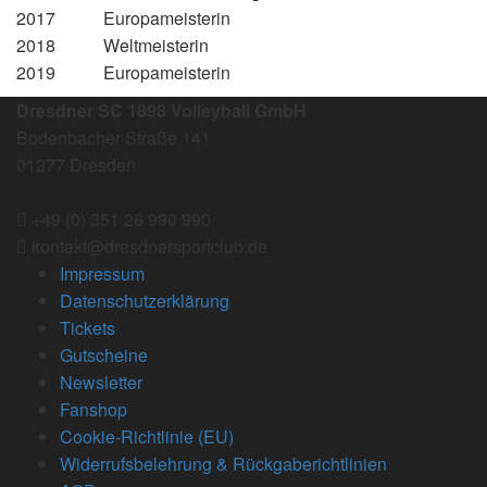
2017 Europameisterin
2018 Weltmeisterin
2019 Europameisterin
Dresdner SC 1898 Volleyball GmbH
Bodenbacher Straße 141
01277 Dresden
+49 (0) 351 26 990 990
kontakt@dresdnersportclub.de
Impressum
Datenschutzerklärung
Tickets
Gutscheine
Newsletter
Fanshop
Cookie-Richtlinie (EU)
Widerrufsbelehrung & Rückgaberichtlinien