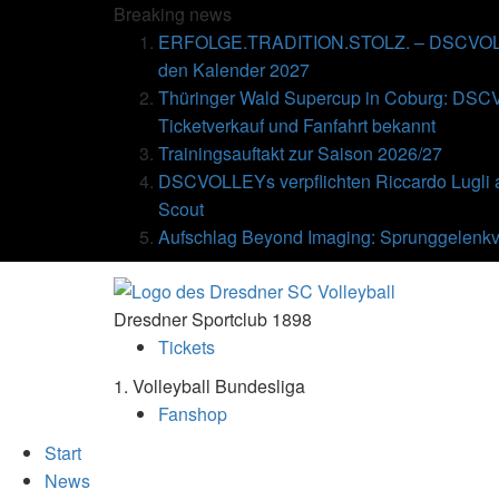
Breaking
news
ERFOLGE.TRADITION.STOLZ. – DSCVOLLE
den Kalender 2027
Thüringer Wald Supercup in Coburg: DSC
Ticketverkauf und Fanfahrt bekannt
Trainingsauftakt zur Saison 2026/27
DSCVOLLEYs verpflichten Riccardo Lugli 
Scout
Aufschlag Beyond Imaging: Sprunggelenkv
Dresdner Sportclub 1898
Tickets
1. Volleyball Bundesliga
Fanshop
Start
News