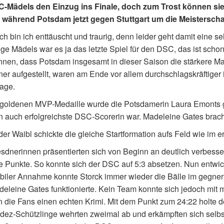
C-Mädels den Einzug ins Finale, doch zum Trost können si
, während Potsdam jetzt gegen Stuttgart um die Meisterschal
ich bin ich enttäuscht und traurig, denn leider geht damit eine 
ige Mädels war es ja das letzte Spiel für den DSC, das ist schon
nen, dass Potsdam insgesamt in dieser Saison die stärkere Man
ner aufgestellt, waren am Ende vor allem durchschlagskräftiger 
age.
 goldenen MVP-Medaille wurde die Potsdamerin Laura Emonts gee
 auch erfolgreichste DSC-Scorerin war. Madeleine Gates bracht
er Waibl schickte die gleiche Startformation aufs Feld wie im e
sdnerinnen präsentierten sich von Beginn an deutlich verbessert
 Punkte. So konnte sich der DSC auf 5:3 absetzen. Nun entwic
biler Annahme konnte Storck immer wieder die Bälle im gegner
eleine Gates funktionierte. Kein Team konnte sich jedoch mit
n die Fans einen echten Krimi. Mit dem Punkt zum 24:22 holte 
ez-Schützlinge wehrten zweimal ab und erkämpften sich selbst 