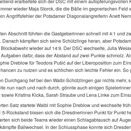
eßend erarbeitete sich der DSC mit einem aufopferungsvollen
immer wieder Maja Storck, die die Bälle im gegnerischen Feld 
ein Angriffsfehler der Potsdamer Diagonalangreiferin Anett Ne
ten Abschnitt führten die Gastgeberinnen schnell mit 4:1 und 
. Danach kämpften sich seine Schützlinge heran, aber Potsdam 
 Blockabwehr wieder auf 14:9. Der DSC wechselte, Julia Wesser
 Aufgaben dafür, dass der Abstand auf zwei Punkte schmolz. 
hie Dreblow für Teodora Pušić auf der Liberoposition zum Ein
hancen zu nutzen und es schlichen sich leichte Fehler ein. So
ten Durchgang lief bei den Waibl-Schützlingen gar nichts mehr,
te nun nach und nach durch, gönnte auch einigen Spielerinne
sowie Kristina Kicka, Sarah Straube und Lena Linke zum Einsa
rten Satz startete Waibl mit Sophie Dreblow und wechselte frü
:5-Rückstand bissen sich die Dresdnerinnen Punkt für Punkt he
ferten sich beide Teams wieder einen Schlagabtausch auf Auge
ämpfte Ballwechsel. In der Schlussphase konnte sich Dresden 