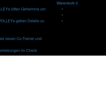
Warenkorb
0
Ys lüften Geheimnis um
VOLLEYs geben Details zu
als neuen Co-Trainer und
erletzungen im Check