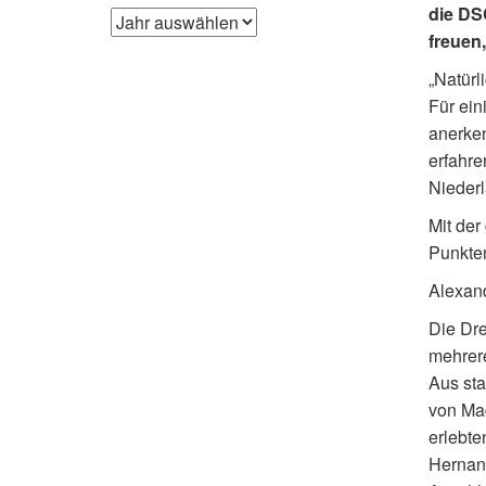
die DS
freuen
„Natürl
Für ein
anerken
erfahre
Niederl
Mit der
Punkten
Alexand
Die Dre
mehrere
Aus sta
von Mad
erlebte
Hernand