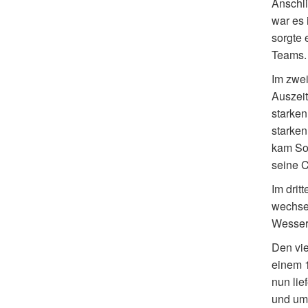
Anschli
war es 
sorgte 
Teams.
Im zwei
Auszeit
starken
starken
kam Sop
seine C
Im drit
wechsel
Wesser 
Den vie
einem 1
nun lie
und umk