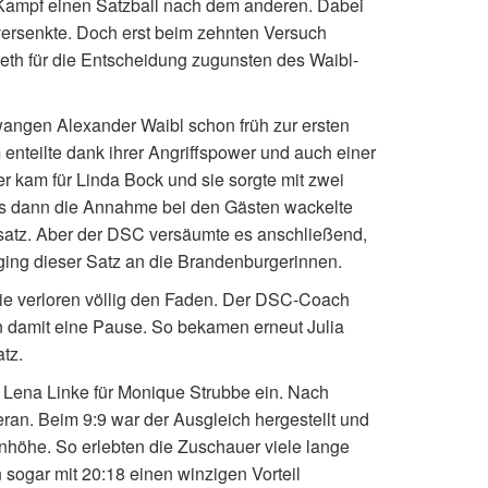
 Kampf einen Satzball nach dem anderen. Dabei
versenkte. Doch erst beim zehnten Versuch
meth für die Entscheidung zugunsten des Waibl-
zwangen Alexander Waibl schon früh zur ersten
enteilte dank ihrer Angriffspower und auch einer
 kam für Linda Bock und sie sorgte mit zwei
Als dann die Annahme bei den Gästen wackelte
satz. Aber der DSC versäumte es anschließend,
 ging dieser Satz an die Brandenburgerinnen.
 sie verloren völlig den Faden. Der DSC-Coach
n damit eine Pause. So bekamen erneut Julia
tz.
h Lena Linke für Monique Strubbe ein. Nach
ran. Beim 9:9 war der Ausgleich hergestellt und
nhöhe. So erlebten die Zuschauer viele lange
sogar mit 20:18 einen winzigen Vorteil