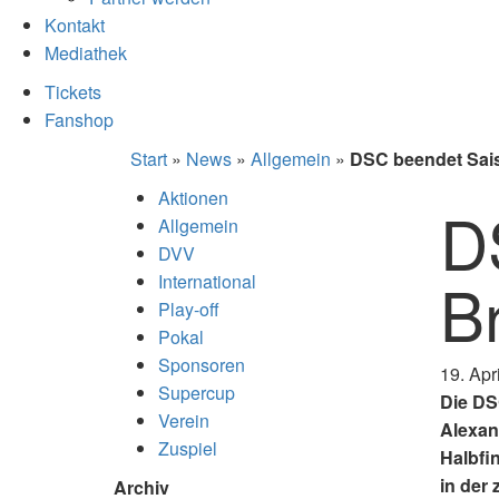
Kontakt
Mediathek
Tickets
Fanshop
Start
»
News
»
Allgemein
»
DSC beendet Sai
Aktionen
D
Allgemein
DVV
B
International
Play-off
Pokal
Sponsoren
19. Apr
Supercup
Die DS
Verein
Alexand
Zuspiel
Halbfi
in der 
Archiv