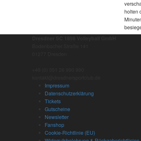
verscha
holten 
Minuten
besiege
Dresdner SC 1898 Volleyball GmbH
Bodenbacher Straße 141
01277 Dresden
+49 (0) 351 26 990 990
kontakt@dresdnersportclub.de
Impressum
Datenschutzerklärung
Tickets
Gutscheine
Newsletter
Fanshop
Cookie-Richtlinie (EU)
Widerrufsbelehrung & Rückgaberichtlinien