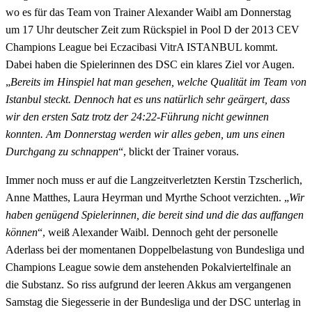
wo es für das Team von Trainer Alexander Waibl am Donnerstag
um 17 Uhr deutscher Zeit zum Rückspiel in Pool D der 2013 CEV
Champions League bei Eczacibasi VitrA ISTANBUL kommt.
Dabei haben die Spielerinnen des DSC ein klares Ziel vor Augen.
„
Bereits im Hinspiel hat man gesehen, welche Qualität im Team von
Istanbul steckt. Dennoch hat es uns natürlich sehr geärgert, dass
wir den ersten Satz trotz der 24:22-Führung nicht gewinnen
konnten. Am Donnerstag werden wir alles geben, um uns einen
Durchgang zu schnappen
“, blickt der Trainer voraus.
Immer noch muss er auf die Langzeitverletzten Kerstin Tzscherlich,
Anne Matthes, Laura Heyrman und Myrthe Schoot verzichten. „
Wir
haben genügend Spielerinnen, die bereit sind und die das auffangen
können
“, weiß Alexander Waibl. Dennoch geht der personelle
Aderlass bei der momentanen Doppelbelastung von Bundesliga und
Champions League sowie dem anstehenden Pokalviertelfinale an
die Substanz. So riss aufgrund der leeren Akkus am vergangenen
Samstag die Siegesserie in der Bundesliga und der DSC unterlag in