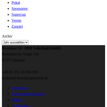
Pokal
Sponsoren
Supercup
Verein
Zuspiel
Archiv
Dresdner SC 1898 Volleyball GmbH
Bodenbacher Straße 141
01277 Dresden
+49 (0) 351 26 990 990
kontakt@dresdnersportclub.de
Impressum
Datenschutzerklärung
Tickets
Gutscheine