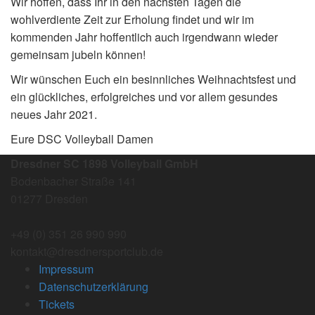
Wir hoffen, dass Ihr in den nächsten Tagen die
wohlverdiente Zeit zur Erholung findet und wir im
kommenden Jahr hoffentlich auch irgendwann wieder
gemeinsam jubeln können!
Wir wünschen Euch ein besinnliches Weihnachtsfest und
ein glückliches, erfolgreiches und vor allem gesundes
neues Jahr 2021.
Eure DSC Volleyball Damen
Dresdner SC 1898 Volleyball GmbH
Bodenbacher Straße 141
01277 Dresden
+49 (0) 351 26 990 990
kontakt@dresdnersportclub.de
Impressum
Datenschutzerklärung
Tickets