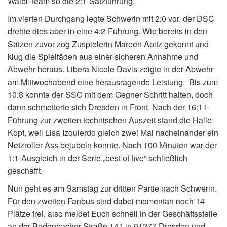
Waibl-Team so die 2:1-Satzführung.
Im vierten Durchgang legte Schwerin mit 2:0 vor, der DSC
drehte dies aber in eine 4:2-Führung. Wie bereits in den
Sätzen zuvor zog Zuspielerin Mareen Apitz gekonnt und
klug die Spielfäden aus einer sicheren Annahme und
Abwehr heraus. Libera Nicole Davis zeigte in der Abwehr
am Mittwochabend eine herausragende Leistung. Bis zum
10:8 konnte der SSC mit dem Gegner Schritt halten, doch
dann schmetterte sich Dresden in Front. Nach der 16:11-
Führung zur zweiten technischen Auszeit stand die Halle
Kopf, weil Lisa Izquierdo gleich zwei Mal nacheinander ein
Netzroller-Ass bejubeln konnte. Nach 100 Minuten war der
1:1-Ausgleich in der Serie „best of five“ schließlich
geschafft.
Nun geht es am Samstag zur dritten Partie nach Schwerin.
Für den zweiten Fanbus sind dabei momentan noch 14
Plätze frei, also meldet Euch schnell in der Geschäftsstelle
an der Bodenbacher Straße 141 in 01277 Dresden und