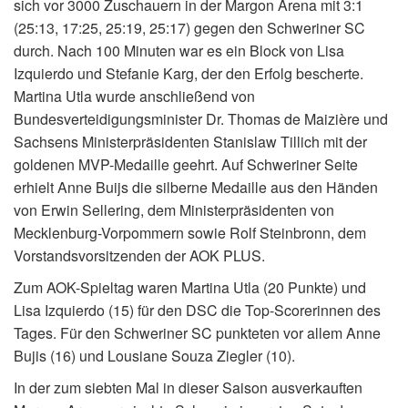
sich vor 3000 Zuschauern in der Margon Arena mit 3:1
(25:13, 17:25, 25:19, 25:17) gegen den Schweriner SC
durch. Nach 100 Minuten war es ein Block von Lisa
Izquierdo und Stefanie Karg, der den Erfolg bescherte.
Martina Utla wurde anschließend von
Bundesverteidigungsminister Dr. Thomas de Maizière und
Sachsens Ministerpräsidenten Stanislaw Tillich mit der
goldenen MVP-Medaille geehrt. Auf Schweriner Seite
erhielt Anne Buijs die silberne Medaille aus den Händen
von Erwin Sellering, dem Ministerpräsidenten von
Mecklenburg-Vorpommern sowie Rolf Steinbronn, dem
Vorstandsvorsitzenden der AOK PLUS.
Zum AOK-Spieltag waren Martina Utla (20 Punkte) und
Lisa Izquierdo (15) für den DSC die Top-Scorerinnen des
Tages. Für den Schweriner SC punkteten vor allem Anne
Bujis (16) und Lousiane Souza Ziegler (10).
In der zum siebten Mal in dieser Saison ausverkauften