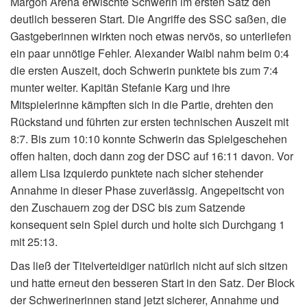
Margon Arena erwischte Schwerin im ersten Satz den
deutlich besseren Start. Die Angriffe des SSC saßen, die
Gastgeberinnen wirkten noch etwas nervös, so unterliefen
ein paar unnötige Fehler. Alexander Waibl nahm beim 0:4
die ersten Auszeit, doch Schwerin punktete bis zum 7:4
munter weiter. Kapitän Stefanie Karg und ihre
Mitspielerinne kämpften sich in die Partie, drehten den
Rückstand und führten zur ersten technischen Auszeit mit
8:7. Bis zum 10:10 konnte Schwerin das Spielgeschehen
offen halten, doch dann zog der DSC auf 16:11 davon. Vor
allem Lisa Izquierdo punktete nach sicher stehender
Annahme in dieser Phase zuverlässig. Angepeitscht von
den Zuschauern zog der DSC bis zum Satzende
konsequent sein Spiel durch und holte sich Durchgang 1
mit 25:13.
Das ließ der Titelverteidiger natürlich nicht auf sich sitzen
und hatte erneut den besseren Start in den Satz. Der Block
der Schwerinerinnen stand jetzt sicherer, Annahme und