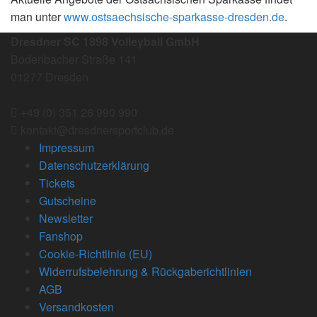
man unter
www.ostsaechsische-sparkasse-dresden.de
.
Dresdner SC 1898 Volleyball GmbH
Bodenbacher Straße 141
01277 Dresden
+49 (0) 351 26 990 990
kontakt@dresdnersportclub.de
Impressum
Datenschutzerklärung
Tickets
Gutscheine
Newsletter
Fanshop
Cookie-Richtlinie (EU)
Widerrufsbelehrung & Rückgaberichtlinien
AGB
Versandkosten