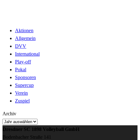
Aktionen
Allgemein
DVV
International
Play-off
Pokal
Sponsoren
Supercup
Verein
Zuspiel
Archiv
Dresdner SC 1898 Volleyball GmbH
Bodenbacher Straße 141