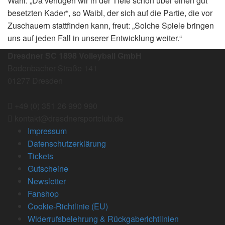
Wahl. „Da verfügen wir in der Tiefe schon über einen gut
besetzten Kader“, so Waibl, der sich auf die Partie, die vor
Zuschauern stattfinden kann, freut: „Solche Spiele bringen
uns auf jeden Fall in unserer Entwicklung weiter.“
Dresdner SC 1898 Volleyball GmbH
Bodenbacher Straße 141
01277 Dresden
+49 (0) 351 26 990 990
kontakt@dresdnersportclub.de
Impressum
Datenschutzerklärung
Tickets
Gutscheine
Newsletter
Fanshop
Cookie-Richtlinie (EU)
Widerrufsbelehrung & Rückgaberichtlinien