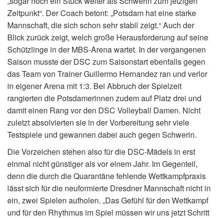
„sogar noch ein Stück weiter als Schwerin zum jetzigen
Zeitpunkt“. Der Coach betont: „Potsdam hat eine starke
Mannschaft, die sich schon sehr stabil zeigt.“ Auch der
Blick zurück zeigt, welch große Herausforderung auf seine
Schützlinge in der MBS-Arena wartet. In der vergangenen
Saison musste der DSC zum Saisonstart ebenfalls gegen
das Team von Trainer Guillermo Hernandez ran und verlor
in eigener Arena mit 1:3. Bei Abbruch der Spielzeit
rangierten die Potsdamerinnen zudem auf Platz drei und
damit einen Rang vor den DSC Volleyball Damen. Nicht
zuletzt absolvierten sie in der Vorbereitung sehr viele
Testspiele und gewannen dabei auch gegen Schwerin.
Die Vorzeichen stehen also für die DSC-Mädels in erst
einmal nicht günstiger als vor einem Jahr. Im Gegenteil,
denn die durch die Quarantäne fehlende Wettkampfpraxis
lässt sich für die neuformierte Dresdner Mannschaft nicht in
ein, zwei Spielen aufholen. „Das Gefühl für den Wettkampf
und für den Rhythmus im Spiel müssen wir uns jetzt Schritt