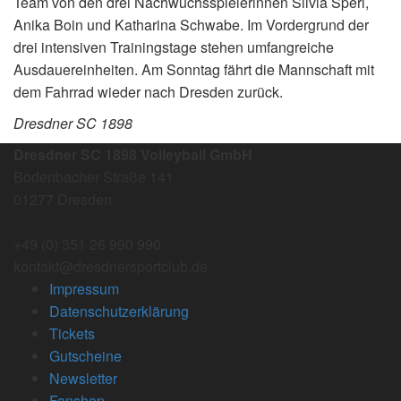
Team von den drei Nachwuchsspielerinnen Silvia Sperl,
Anika Boin und Katharina Schwabe. Im Vordergrund der
drei intensiven Trainingstage stehen umfangreiche
Ausdauereinheiten. Am Sonntag fährt die Mannschaft mit
dem Fahrrad wieder nach Dresden zurück.
Dresdner SC 1898
Dresdner SC 1898 Volleyball GmbH
Bodenbacher Straße 141
01277 Dresden
+49 (0) 351 26 990 990
kontakt@dresdnersportclub.de
Impressum
Datenschutzerklärung
Tickets
Gutscheine
Newsletter
Fanshop