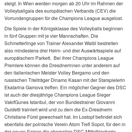
steigt. In Wien werden morgen ab 20 Uhr im Rahmen der
Volleyballgala des europäischen Verbands (CEV) die
Vorrundengruppen für die Champions League ausgelost.
Die Spiele in der Königsklasse des Volleyballs beginnen
in fünf Gruppen mit je vier Mannschaften. Die
Schmetterlinge von Trainer Alexander Waibl bestreiten
also mindestens drei Heim- und drei Auswärtsspiele auf
europäischem Parkett. Bei ihrer Champions League
Premiere können die Dresdnerinnen unter anderem auf
den italienischen Meister Volley Bergamo und den
russischen Titelträger Dinamo Kasan mit der Starspielerin
Ekatarina Gamova treffen. Ein möglicher Gegner des DSC
ist auch der diesjährige Champions League Sieger
VakifGunes Istanbul, der von Bundestrainer Giovanni
Guidetti trainiert wird und zu dem die Ex-Dresdnerin
Christiane Fürst gewechselt hat. Im Lostopf befindet sich
ebenfalls der polnische Verein Atom Trefl Sopot, für den in
der neuen Saison die ehemalige DSC-Mittelblockerin