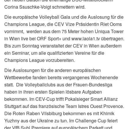
Corina Ssuschke-Voigt schmettern wird.
Die europäische Volleyball Gala und die Auslosung für die
Champions League, die CEV Vize Präsidentin Riet Ooms
vornimmt, werden aus dem 75 Meter hohen Uniqua Tower
in Wien live bei ORF Sport+ und www.laola1.tv übertragen.
Bis zum Sonntag veranstaltet der CEV in Wien außerdem
ein Seminar, um alle qualifizierten Vereine für die
Champions League vorzubereiten.
Die Auslosungen für die anderen europäischen
Wettbewerbe fanden bereits vergangenes Wochenende
statt. Die Volleyballclubs aus der Frauen-Bundesliga
haben in ihren ersten Spielen lösbare Aufgaben
bekommen. Im CEV-Cup trifft Pokalsieger Smart Allianz
Stuttgart auf das französische Team Istres Ouest Provence.
Die Roten Raben Vilsbiburg bekommen es mit Khimik
Yuzhny aus der Ukraine zu tun. Im Challenge Cup feiert
der VfB Suhl Premiere auf europäischem Parkett und