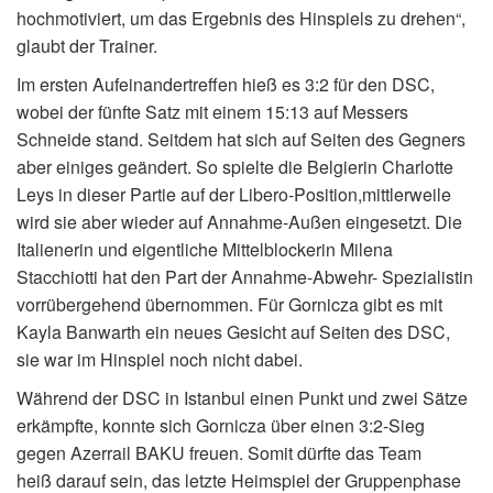
hochmotiviert, um das Ergebnis des Hinspiels zu drehen“,
glaubt der Trainer.
Im ersten Aufeinandertreffen hieß es 3:2 für den DSC,
wobei der fünfte Satz mit einem 15:13 auf Messers
Schneide stand. Seitdem hat sich auf Seiten des Gegners
aber einiges geändert. So spielte die Belgierin Charlotte
Leys in dieser Partie auf der Libero-Position,mittlerweile
wird sie aber wieder auf Annahme-Außen eingesetzt. Die
Italienerin und eigentliche Mittelblockerin Milena
Stacchiotti hat den Part der Annahme-Abwehr- Spezialistin
vorrübergehend übernommen. Für Gornicza gibt es mit
Kayla Banwarth ein neues Gesicht auf Seiten des DSC,
sie war im Hinspiel noch nicht dabei.
Während der DSC in Istanbul einen Punkt und zwei Sätze
erkämpfte, konnte sich Gornicza über einen 3:2-Sieg
gegen Azerrail BAKU freuen. Somit dürfte das Team
heiß darauf sein, das letzte Heimspiel der Gruppenphase