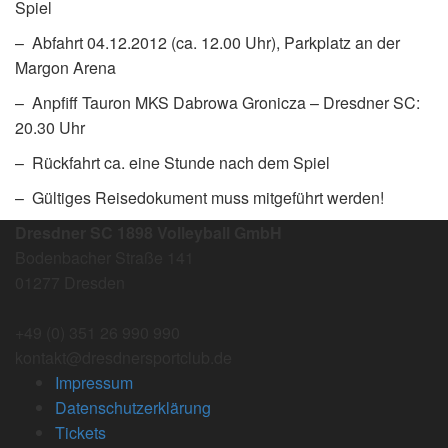
Spiel
– Abfahrt 04.12.2012 (ca. 12.00 Uhr), Parkplatz an der
Margon Arena
– Anpfiff Tauron MKS Dabrowa Gronicza – Dresdner SC:
20.30 Uhr
– Rückfahrt ca. eine Stunde nach dem Spiel
– Gültiges Reisedokument muss mitgeführt werden!
Dresdner SC 1898 Volleyball GmbH
Bodenbacher Straße 141
01277 Dresden
+49 (0) 351 26 990 990
kontakt@dresdnersportclub.de
Impressum
Datenschutzerklärung
Tickets