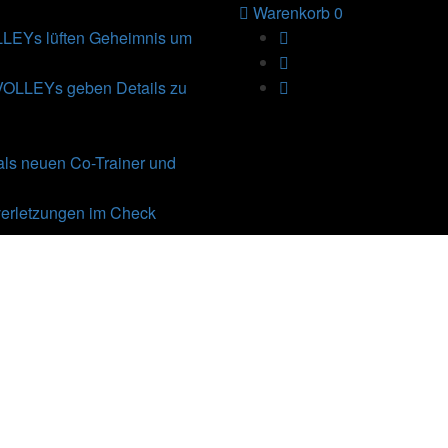
Warenkorb
0
Ys lüften Geheimnis um
VOLLEYs geben Details zu
als neuen Co-Trainer und
erletzungen im Check