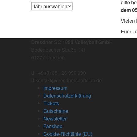
bitte b
dem 05
Vielen 
Euer 
Dresdner SC 1898 Volleyball GmbH
Bodenbacher Straße 141
01277 Dresden
+49 (0) 351 26 990 990
kontakt@dresdnersportclub.de
Impressum
Datenschutzerklärung
Tickets
Gutscheine
Newsletter
Fanshop
Cookie-Richtlinie (EU)