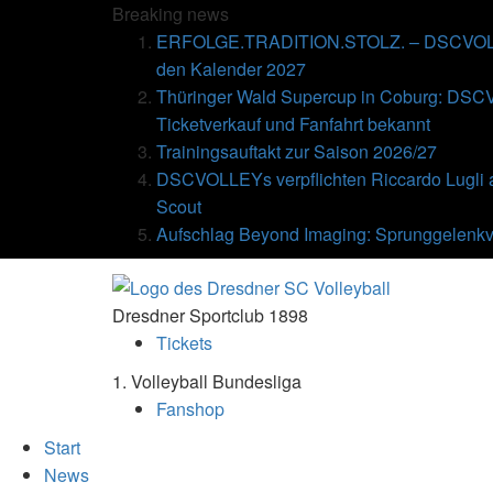
Breaking
news
ERFOLGE.TRADITION.STOLZ. – DSCVOLLE
den Kalender 2027
Thüringer Wald Supercup in Coburg: DSC
Ticketverkauf und Fanfahrt bekannt
Trainingsauftakt zur Saison 2026/27
DSCVOLLEYs verpflichten Riccardo Lugli 
Scout
Aufschlag Beyond Imaging: Sprunggelenkv
Dresdner Sportclub 1898
Tickets
1. Volleyball Bundesliga
Fanshop
Start
News