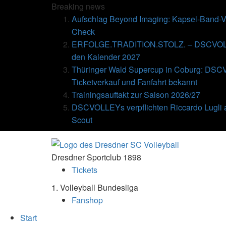
Breaking
news
Aufschlag Beyond Imaging: Kapsel-Band-Ve
Check
ERFOLGE.TRADITION.STOLZ. – DSCVOLLE
den Kalender 2027
Thüringer Wald Supercup in Coburg: DSC
Ticketverkauf und Fanfahrt bekannt
Trainingsauftakt zur Saison 2026/27
DSCVOLLEYs verpflichten Riccardo Lugli 
Scout
Dresdner Sportclub 1898
Tickets
1. Volleyball Bundesliga
Fanshop
Start