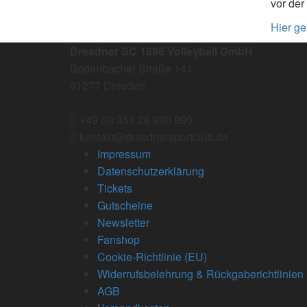
vor der
Hier g
Dresdner SC 1898 Volleyball GmbH
Bodenbacher Straße 141
01277 Dresden
+49 (0) 351 26 990 990
kontakt@dresdnersportclub.de
Impressum
Datenschutzerklärung
Tickets
Gutscheine
Newsletter
Fanshop
Cookie-Richtlinie (EU)
Widerrufsbelehrung & Rückgaberichtlinien
AGB