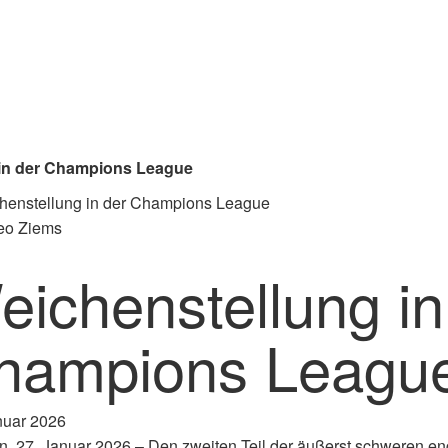
 in der Champions League
Leo Ziems
eichenstellung in
hampions Leagu
nuar 2026
n, 27. Januar 2026 – Den zweiten Teil der äußerst schweren 