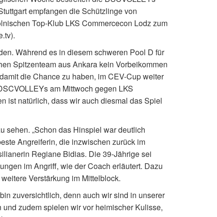
Stuttgart empfangen die Schützlinge von
polnischen Top-Klub LKS Commercecon Lodz zum
.tv).
eiden. Während es in diesem schweren Pool D für
schen Spitzenteam aus Ankara kein Vorbeikommen
um damit die Chance zu haben, im CEV-Cup weiter
die DSCVOLLEYs am Mittwoch gegen LKS
 ist natürlich, dass wir auch diesmal das Spiel
zu sehen. „Schon das Hinspiel war deutlich
beste Angreiferin, die inzwischen zurück im
silianerin Regiane Bidias. Die 39-Jährige sei
ungen im Angriff, wie der Coach erläutert. Dazu
weitere Verstärkung im Mittelblock.
in zuversichtlich, denn auch wir sind in unserer
n und zudem spielen wir vor heimischer Kulisse,