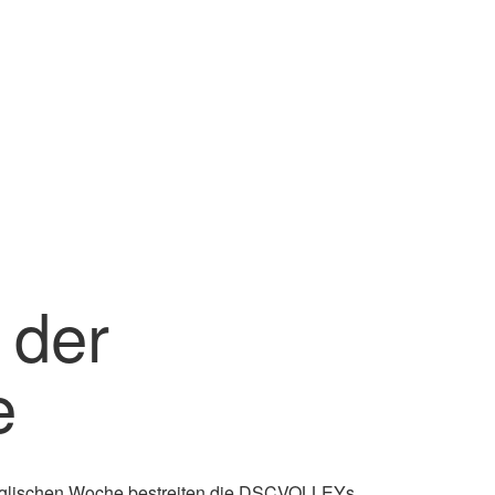
 der
e
englischen Woche bestreiten die DSCVOLLEYs