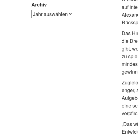
Archiv
auf int
Alexan
Rückspi
Das Hin
die Dre
gibt, w
zu spi
mindest
gewinne
Zugleic
enger, 
Aufgebo
eine se
verpfli
„Das wi
Entwick