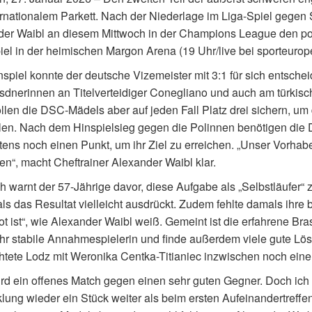
ernationalem Parkett. Nach der Niederlage im Liga-Spiel gegen 
der Waibl an diesem Mittwoch in der Champions League den 
el in der heimischen Margon Arena (19 Uhr/live bei sporteurope
spiel konnte der deutsche Vizemeister mit 3:1 für sich entsch
sdnerinnen an Titelverteidiger Conegliano und auch am türki
ollen die DSC-Mädels aber auf jeden Fall Platz drei sichern, 
elen. Nach dem Hinspielsieg gegen die Polinnen benötigen 
ens noch einen Punkt, um ihr Ziel zu erreichen. „Unser Vorhaben
n“, macht Cheftrainer Alexander Waibl klar.
h warnt der 57-Jährige davor, diese Aufgabe als „Selbstläufer“ 
als das Resultat vielleicht ausdrückt. Zudem fehlte damals ihre 
t ist“, wie Alexander Waibl weiß. Gemeint ist die erfahrene Bra
hr stabile Annahmespielerin und finde außerdem viele gute Lös
chtete Lodz mit Weronika Centka-Titianiec inzwischen noch eine 
rd ein offenes Match gegen einen sehr guten Gegner. Doch ich b
lung wieder ein Stück weiter als beim ersten Aufeinandertreffe