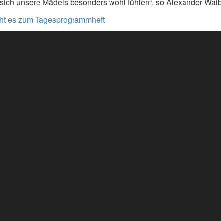
 sich unsere Mädels besonders wohl fühlen“, so Alexander Waib
eht es zum Tagesprogrammheft