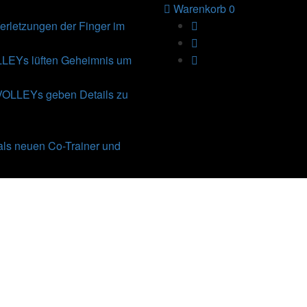
Warenkorb
0
rletzungen der Finger im
Ys lüften Geheimnis um
VOLLEYs geben Details zu
als neuen Co-Trainer und