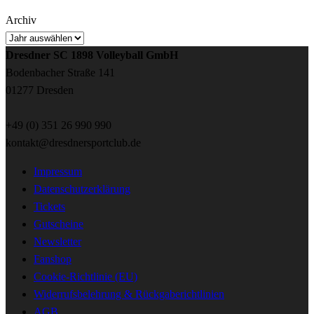
Archiv
Dresdner SC 1898 Volleyball GmbH
Bodenbacher Straße 141
01277 Dresden
+49 (0) 351 26 990 990
kontakt@dresdnersportclub.de
Impressum
Datenschutzerklärung
Tickets
Gutscheine
Newsletter
Fanshop
Cookie-Richtlinie (EU)
Widerrufsbelehrung & Rückgaberichtlinien
AGB