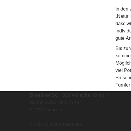
In den 
„Natürl
dass wi
individ
gute An
Bis zum
kommend
Möglich
viel Po
Saisons
Turnier
Dresdner SC 1898 Volleyball GmbH
Bodenbacher Straße 141
01277 Dresden
+49 (0) 351 26 990 990