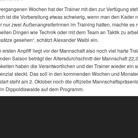
vergangenen Wochen hat der Trainer mit den zur Verfügung steh
ich ist die Vorbereitung etwas schwierig, wenn man den Kader n
r nur zwei Außenangreiferinnen im Training hatten, machte es ni
uellen Dingen wie Technik oder mit dem Team an Taktik zu arbei
sätze gesehen“, schätzt Alexander Waibl ein.
 ersten Anpfiff liegt vor der Mannschaft also noch viel harte Tra
en Saison beträgt der Altersdurchschnitt der Mannschaft 22,3
keiten haben die Verantwortlichen und der Trainer wieder ein 
tenzial steckt. Das soll in den kommenden Wochen und Monate
tart steht am 2. Oktober noch die offizielle Mannschaftspräsent
 in Dippoldiswalde auf dem Programm.