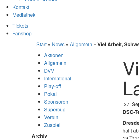
Kontakt
Mediathek
Tickets
Fanshop
Start
»
News
»
Allgemein
»
Viel Arbeit, Schw
Aktionen
V
Allgemein
DVV
L
International
Play-off
Pokal
Sponsoren
27. Se
Supercup
DSC-Te
Verein
Dresde
Zuspiel
hallt a
Archiv
19 Tage