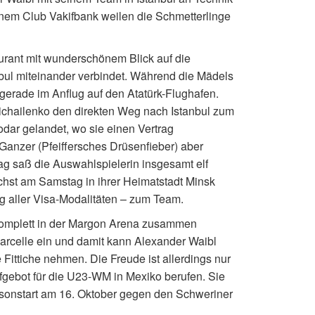
inem Club Vakifbank weilen die Schmetterlinge
rant mit wunderschönem Blick auf die
bul miteinander verbindet. Während die Mädels
erade im Anflug auf den Atatürk-Flughafen.
ichailenko den direkten Weg nach Istanbul zum
ar gelandet, wo sie einen Vertrag
anzer (Pfeiffersches Drüsenfieber) aber
itag saß die Auswahlspielerin insgesamt elf
hst am Samstag in ihrer Heimatstadt Minsk
 aller Visa-Modalitäten – zum Team.
komplett in der Margon Arena zusammen
arcelle ein und damit kann Alexander Waibl
ittiche nehmen. Die Freude ist allerdings nur
fgebot für die U23-WM in Mexiko berufen. Sie
isonstart am 16. Oktober gegen den Schweriner