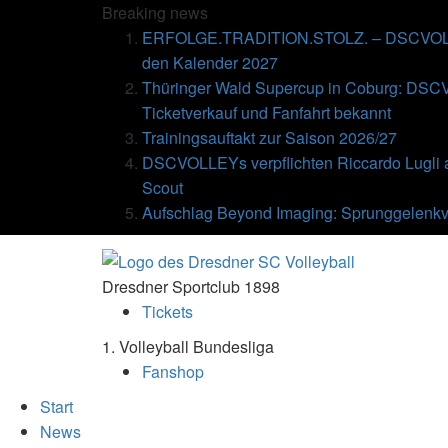
Breaking
news
ERFOLGE.TRADITION.STOLZ. – DSCVOLLE
den Kalender 2027
Thüringer Wald Supercup in Coburg: DSC
Ticketverkauf und Fanfahrt bekannt
Trainingsauftakt zur Saison 2026/27
DSCVOLLEYs verpflichten Riccardo Lugli 
Scout
Aufschlag Beyond Imaging: Sprunggelenkv
Dresdner Sportclub 1898
Tickets
1. Volleyball Bundesliga
Fanshop
Start
News