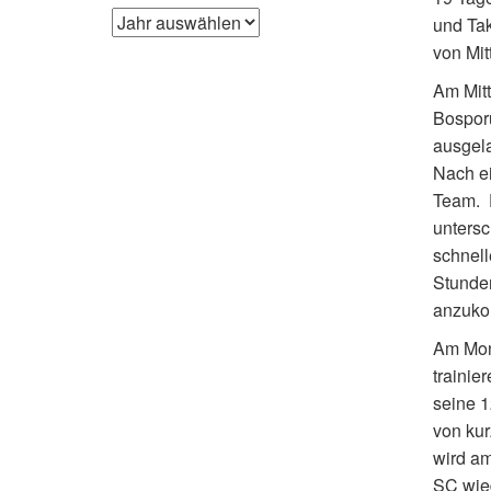
und Tak
von Mit
Am Mit
Bosporu
ausgela
Nach ei
Team. D
untersc
schnell
Stunden
anzukom
Am Mon
trainie
seine 1
von kur
wird am
SC wie