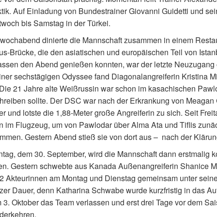
tik. Auf Einladung von Bundestrainer Giovanni Guidetti und se
twoch bis Samstag in der Türkei.
twochabend dinierte die Mannschaft zusammen in einem Restau
s-Brücke, die den asiatischen und europäischen Teil von Istan
ssen den Abend genießen konnten, war der letzte Neuzugang g
ner sechstägigen Odyssee fand Diagonalangreiferin Kristina M
ie 21 Jahre alte Weißrussin war schon im kasachischen Pawlod
hreiben sollte. Der DSC war nach der Erkrankung von Meagan G
er und lotste die 1,88-Meter große Angreiferin zu sich. Seit Fre
 im Flugzeug, um von Pawlodar über Alma Ata und Tiflis zunäc
men. Gestern Abend stieß sie von dort aus – nach der Klärung
tag, dem 30. September, wird die Mannschaft dann erstmalig 
ren. Gestern schwebte aus Kanada Außenangreiferin Shanice M
2 Akteurinnen am Montag und Dienstag gemeinsam unter seine F
zer Dauer, denn Katharina Schwabe wurde kurzfristig in das Au
 3. Oktober das Team verlassen und erst drei Tage vor dem Sa
derkehren.