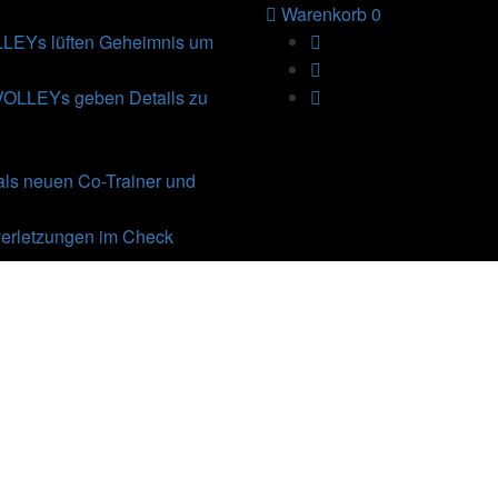
Warenkorb
0
Ys lüften Geheimnis um
VOLLEYs geben Details zu
als neuen Co-Trainer und
erletzungen im Check