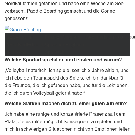
Nordkalifornien gefahren und habe eine Woche am See
verbracht, Paddle Boarding gemacht und die Sonne
genossen!“
Größe
1,98 m
Position
Diagonal
Geburtsdatum
16.04.20
Geburtsort
Edmont,
Sprachen
Englisch,
Oklahoma
Spanisch
Welche Sportart spielst du am liebsten und warum?
„Volleyball natürlich! Ich spiele, seit ich 8 Jahre alt bin, und
ich liebe den Teamaspekt des Spiels. Ich bin dankbar für
die Freunde, die ich gefunden habe, und für die Lektionen,
die ich durch Volleyball gelernt habe.“
Welche Stärken machen dich zu einer guten Athletin?
„Ich habe eine ruhige und konzentrierte Präsenz auf dem
Platz, die es mir ermöglicht, konsequent zu spielen und
mich in schwierigen Situationen nicht von Emotionen leiten