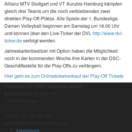
Allianz MTV Stuttgart und VT Aurubis Hamburg kämpfen
gleich drei Teams um die noch verbleibenden zwei
direkten Play-Off-Plätze. Alle Spiele der 1. Bundesliga
Damen Volleyball beginnen am Samstag um 18.00 Uhr
und können über den Live-Ticker der DVL
http://www.dvl-
ticker.de
verfolgt werden.
Jahreskartenbesitzer mit Option haben die Möglichkeit
noch in der kommenden Woche ihre Karten in der DSC-
Geschäftsstelle für die Play-Offs zu verlängern.
Hier geht es zum Onlineticketverkauf der Play-Off Tickets
Dresdner SC 1898 Volleyball GmbH
Bodenbacher Straße 141
01277 Dresden
+49 (0) 351 26 990 990
kontakt@dresdnersportclub.de
Impressum