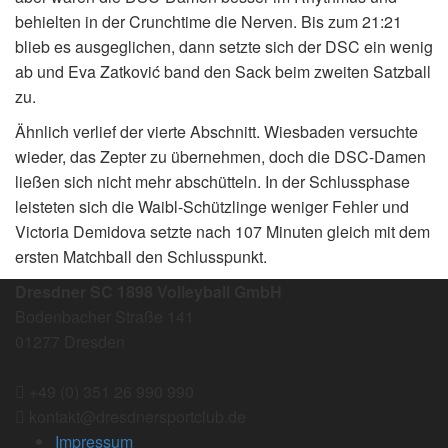
behielten in der Crunchtime die Nerven. Bis zum 21:21
blieb es ausgeglichen, dann setzte sich der DSC ein wenig
ab und Eva Zatković band den Sack beim zweiten Satzball
zu.
Ähnlich verlief der vierte Abschnitt. Wiesbaden versuchte
wieder, das Zepter zu übernehmen, doch die DSC-Damen
ließen sich nicht mehr abschütteln. In der Schlussphase
leisteten sich die Waibl-Schützlinge weniger Fehler und
Victoria Demidova setzte nach 107 Minuten gleich mit dem
ersten Matchball den Schlusspunkt.
Dresdner SC 1898 Volleyball GmbH
Bodenbacher Straße 141
01277 Dresden
+49 (0) 351 26 990 990
kontakt@dresdnersportclub.de
Impressum