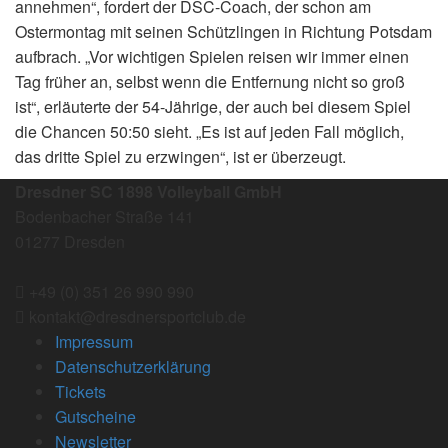
annehmen“, fordert der DSC-Coach, der schon am
Ostermontag mit seinen Schützlingen in Richtung Potsdam
aufbrach. „Vor wichtigen Spielen reisen wir immer einen
Tag früher an, selbst wenn die Entfernung nicht so groß
ist“, erläuterte der 54-Jährige, der auch bei diesem Spiel
die Chancen 50:50 sieht. „Es ist auf jeden Fall möglich,
das dritte Spiel zu erzwingen“, ist er überzeugt.
Dresdner SC 1898 Volleyball GmbH
Bodenbacher Straße 141
01277 Dresden
+49 (0) 351 26 990 990
kontakt@dresdnersportclub.de
Impressum
Datenschutzerklärung
Tickets
Gutscheine
Newsletter