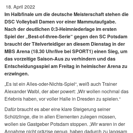
18. April 2022
Im Halbfinale um die deutsche Meisterschaft stehen die
DSC Volleyball Damen vor einer Mammutaufgabe.
Nach der deutlichen 0:3-Heimniederlage im ersten
Spiel der „Best-of-three-Serie“ gegen den SC Potsdam
braucht der Titelverteidiger an diesem Dienstag in der
MBS Arena (18.30 Uhr/live bei SPORT1) einen Sieg, um
das vorzeitige Saison-Aus zu verhindern und das
Entscheidungsspiel am Freitag in heimischer Arena zu
erzwingen.
„Es ist ein Alles-oder-Nichts-Spiel“, weiß auch Trainer
Alexander Waibl, der aber powert: „Wir wollen nochmal das
Erlebnis haben, vor voller Halle in Dresden zu spielen.“
Dafür braucht es aber eine klare Steigerung seiner
Schützlinge, die in allen Elementen zulegen müssen,
wollen sie Gastgeber Potsdam stoppen. „Wir waren in der
Annahme nicht präzise genug, haben dadurch zu langsam