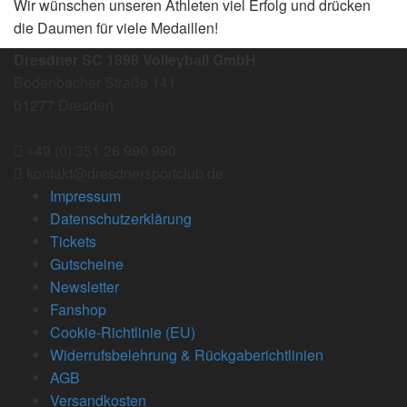
Wir wünschen unseren Athleten viel Erfolg und drücken
die Daumen für viele Medaillen!
Dresdner SC 1898 Volleyball GmbH
Bodenbacher Straße 141
01277 Dresden
+49 (0) 351 26 990 990
kontakt@dresdnersportclub.de
Impressum
Datenschutzerklärung
Tickets
Gutscheine
Newsletter
Fanshop
Cookie-Richtlinie (EU)
Widerrufsbelehrung & Rückgaberichtlinien
AGB
Versandkosten