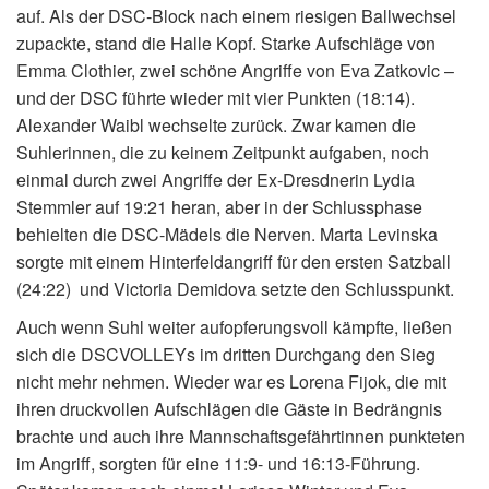
auf. Als der DSC-Block nach einem riesigen Ballwechsel
zupackte, stand die Halle Kopf. Starke Aufschläge von
Emma Clothier, zwei schöne Angriffe von Eva Zatkovic –
und der DSC führte wieder mit vier Punkten (18:14).
Alexander Waibl wechselte zurück. Zwar kamen die
Suhlerinnen, die zu keinem Zeitpunkt aufgaben, noch
einmal durch zwei Angriffe der Ex-Dresdnerin Lydia
Stemmler auf 19:21 heran, aber in der Schlussphase
behielten die DSC-Mädels die Nerven. Marta Levinska
sorgte mit einem Hinterfeldangriff für den ersten Satzball
(24:22) und Victoria Demidova setzte den Schlusspunkt.
Auch wenn Suhl weiter aufopferungsvoll kämpfte, ließen
sich die DSCVOLLEYs im dritten Durchgang den Sieg
nicht mehr nehmen. Wieder war es Lorena Fijok, die mit
ihren druckvollen Aufschlägen die Gäste in Bedrängnis
brachte und auch ihre Mannschaftsgefährtinnen punkteten
im Angriff, sorgten für eine 11:9- und 16:13-Führung.