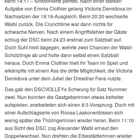
beim 14:17 – funktionierte perfekt. Nach einer starken
Aufgabe von Emma Clothier gelang Victoria Demidova im
Nachsetzen der 19:19-Ausgleich. Beim 20:20 wechselte
Waibl zurück. Die Crunchtime war dann nichts für
schwache Nerven. Nach einem Angriffsfehler der Gäste
schlug der DSC beim 24:23 erstmal zum Satzball auf.
Doch Suhl hielt dagegen, wehrte zwei Chancen der Waibl-
Schützlinge ab und holte dann selbst einen Satzball
heraus. Doch Emma Clothier hielt ihr Team im Spiel und
erkämpfte mit einem Ass die dritte Möglichkeit, die Victoria
Demidova unter dem Jubel der Dresdner Fans nutzte.
Das gab den DSCVOLLEYs Schwung für Satz Nummer
zwei. Nun konnten die Gastgeberinnen etwas befreiter
aufspielen, erarbeiteten sich einen 8:3-Vorsprung. Doch mit
einer Aufschlagserie von Roosa Laakonenbissen sich
wenig später die Thüringerinnen wieder heran. Beim 11:10
aus Sicht des DSC zog Alexander Waibl erneut den
Doppelwechsel. Nun drehten die Elbestädterinnen wieder