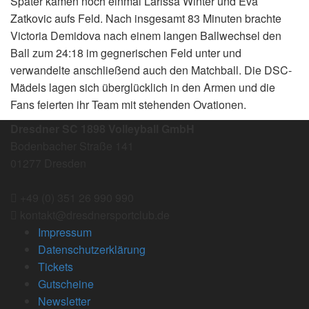
Später kamen noch einmal Larissa Winter und Eva
Zatkovic aufs Feld. Nach insgesamt 83 Minuten brachte
Victoria Demidova nach einem langen Ballwechsel den
Ball zum 24:18 im gegnerischen Feld unter und
verwandelte anschließend auch den Matchball. Die DSC-
Mädels lagen sich überglücklich in den Armen und die
Fans feierten ihr Team mit stehenden Ovationen.
Dresdner SC 1898 Volleyball GmbH
Bodenbacher Straße 141
01277 Dresden
+49 (0) 351 26 990 990
kontakt@dresdnersportclub.de
Impressum
Datenschutzerklärung
Tickets
Gutscheine
Newsletter