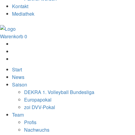
Kontakt
Mediathek
Warenkorb
0
Start
News
Saison
DEKRA 1. Volleyball Bundesliga
Europapokal
zoi DVV-Pokal
Team
Profis
Nachwuchs