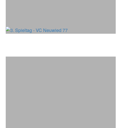
3. Spieltag - VC Neuwied 77