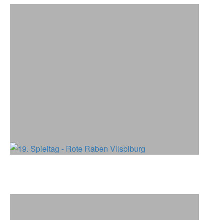
19. Spieltag - Rote Raben Vilsbiburg