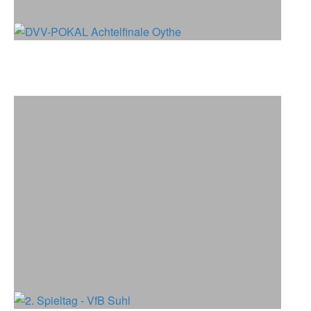
DVV-POKAL Achtelfinale Oythe