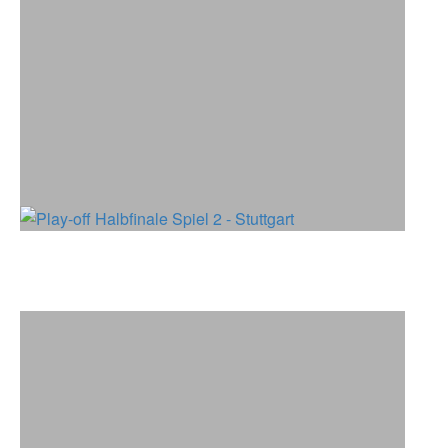
Play-off Halbfinale Spiel 2 - Stuttgart