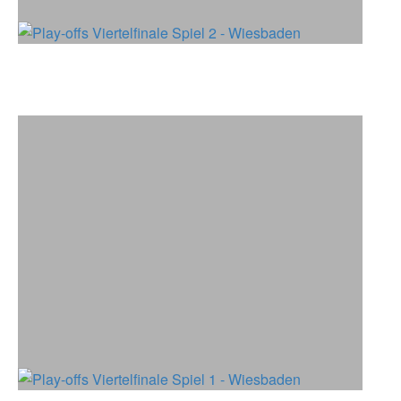
Play-offs Viertelfinale Spiel 2 - Wiesbaden