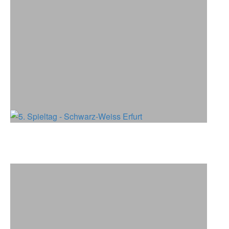
5. Spieltag - Schwarz-Weiss Erfurt