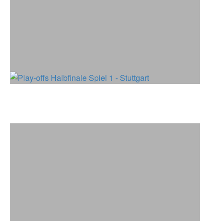
Play-offs Halbfinale Spiel 1 - Stuttgart