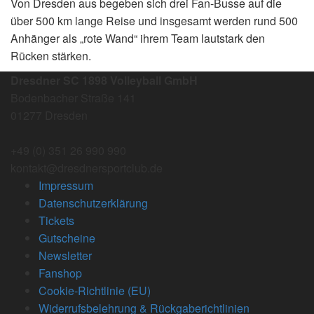
Von Dresden aus begeben sich drei Fan-Busse auf die
über 500 km lange Reise und insgesamt werden rund 500
Anhänger als „rote Wand“ ihrem Team lautstark den
Rücken stärken.
Dresdner SC 1898 Volleyball GmbH
Bodenbacher Straße 141
01277 Dresden
+49 (0) 351 26 990 990
kontakt@dresdnersportclub.de
Impressum
Datenschutzerklärung
Tickets
Gutscheine
Newsletter
Fanshop
Cookie-Richtlinie (EU)
Widerrufsbelehrung & Rückgaberichtlinien