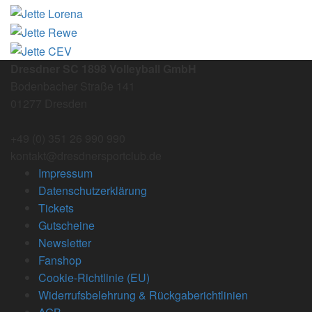
Dresdner SC 1898 Volleyball GmbH
Bodenbacher Straße 141
01277 Dresden
+49 (0) 351 26 990 990
kontakt@dresdnersportclub.de
Impressum
Datenschutzerklärung
Tickets
Gutscheine
Newsletter
Fanshop
Cookie-Richtlinie (EU)
Widerrufsbelehrung & Rückgaberichtlinien