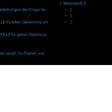
Warenkorb
0
rletzungen der Finger im
Ys lüften Geheimnis um
VOLLEYs geben Details zu
als neuen Co-Trainer und