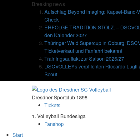
Breaking
news
Aufschlag Beyond Imaging: Kapsel-Band-Ve
Check
ERFOLGE.TRADITION.STOLZ. – DSCVOLLE
den Kalender 2027
Thüringer Wald Supercup in Coburg: DSC
Ticketverkauf und Fanfahrt bekannt
Trainingsauftakt zur Saison 2026/27
DSCVOLLEYs verpflichten Riccardo Lugli 
Scout
Dresdner Sportclub 1898
Tickets
1. Volleyball Bundesliga
Fanshop
Start