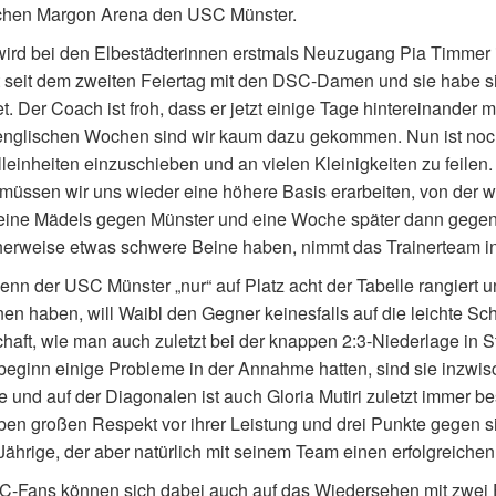
chen Margon Arena den USC Münster.
ird bei den Elbestädterinnen erstmals Neuzugang Pia Timmer 
rt seit dem zweiten Feiertag mit den DSC-Damen und sie habe si
et. Der Coach ist froh, dass er jetzt einige Tage hintereinander m
englischen Wochen sind wir kaum dazu gekommen. Nun ist noch 
leinheiten einzuschieben und an vielen Kleinigkeiten zu feile
 müssen wir uns wieder eine höhere Basis erarbeiten, von der wir
ine Mädels gegen Münster und eine Woche später dann gegen Vi
erweise etwas schwere Beine haben, nimmt das Trainerteam i
nn der USC Münster „nur“ auf Platz acht der Tabelle rangiert
n haben, will Waibl den Gegner keinesfalls auf die leichte Sch
aft, wie man auch zuletzt bei der knappen 2:3-Niederlage in S
eginn einige Probleme in der Annahme hatten, sind sie inzwisch
te und auf der Diagonalen ist auch Gloria Mutiri zuletzt immer b
ben großen Respekt vor ihrer Leistung und drei Punkte gegen sie 
Jährige, der aber natürlich mit seinem Team einen erfolgreiche
-Fans können sich dabei auch auf das Wiedersehen mit zwei E