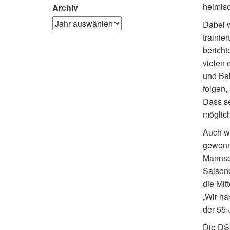
heimis
Archiv
Dabei w
trainie
bericht
vielen 
und Bal
folgen,
Dass se
möglich
Auch we
gewonne
Mannsch
Saisonb
die Mit
„Wir ha
der 55-
Die DSC