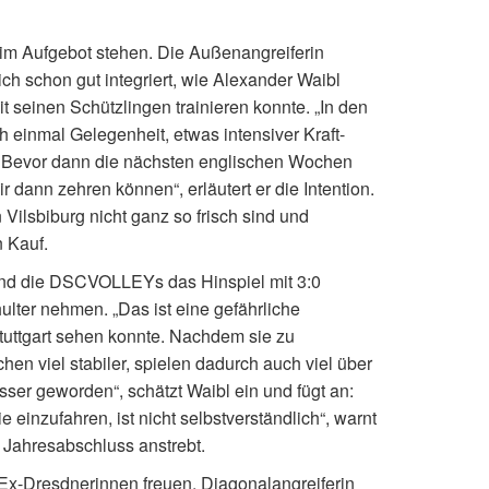
im Aufgebot stehen. Die Außenangreiferin
ch schon gut integriert, wie Alexander Waibl
it seinen Schützlingen trainieren konnte. „In den
einmal Gelegenheit, etwas intensiver Kraft-
n. Bevor dann die nächsten englischen Wochen
 dann zehren können“, erläutert er die Intention.
lsbiburg nicht ganz so frisch sind und
n Kauf.
 und die DSCVOLLEYs das Hinspiel mit 3:0
ulter nehmen. „Das ist eine gefährliche
tuttgart sehen konnte. Nachdem sie zu
en viel stabiler, spielen dadurch auch viel über
esser geworden“, schätzt Waibl ein und fügt an:
einzufahren, ist nicht selbstverständlich“, warnt
n Jahresabschluss anstrebt.
x-Dresdnerinnen freuen. Diagonalangreiferin