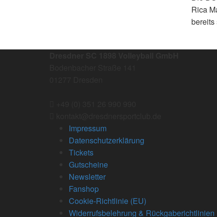
Rica M
bereits
Dresdner SC 1898 Volleyball GmbH
Bodenbacher Straße 141
01277 Dresden
+49 (0) 351 26 990 990
kontakt@dresdnersportclub.de
Impressum
Datenschutzerklärung
Tickets
Gutscheine
Newsletter
Fanshop
Cookie-Richtlinie (EU)
Widerrufsbelehrung & Rückgaberichtlinien