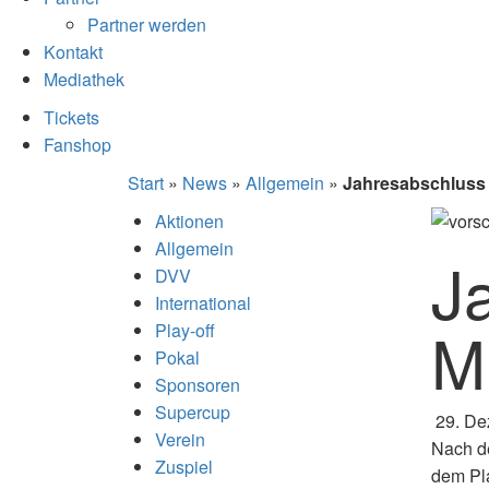
Partner werden
Kontakt
Mediathek
Tickets
Fanshop
Start
»
News
»
Allgemein
»
Jahresabschluss
Aktionen
Allgemein
J
DVV
International
M
Play-off
Pokal
Sponsoren
Supercup
29. De
Verein
Nach de
Zuspiel
dem Pla