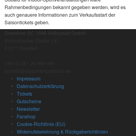
Rahmenbedingungen bekannt gegeben werden, wird es
auch genauere Informationen zum Verkaufsstart der
Saisontickets geben.
Dresdner SC 1898 Volleyball GmbH
Bodenbacher Straße 141
01277 Dresden
+49 (0) 351 26 990 990
kontakt@dresdnersportclub.de
Impressum
Datenschutzerklärung
Tickets
Gutscheine
Newsletter
Fanshop
Cookie-Richtlinie (EU)
Widerrufsbelehrung & Rückgaberichtlinien