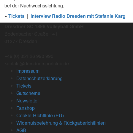
bei der Nachwuchssichtung.
»
Tickets
|
Interview Radio Dresden mit Stefanie Karg
Dresdner SC 1898 Volleyball GmbH
Bodenbacher Straße 141
01277 Dresden
+49 (0) 351 26 990 990
kontakt@dresdnersportclub.de
Impressum
Datenschutzerklärung
Tickets
Gutscheine
Newsletter
Fanshop
Cookie-Richtlinie (EU)
Widerrufsbelehrung & Rückgaberichtlinien
AGB