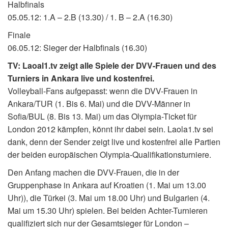
Halbfinals
05.05.12: 1.A – 2.B (13.30) / 1. B – 2.A (16.30)
Finale
06.05.12: Sieger der Halbfinals (16.30)
TV: Laoal1.tv zeigt alle Spiele der DVV-Frauen und des
Turniers in Ankara live und kostenfrei.
Volleyball-Fans aufgepasst: wenn die DVV-Frauen in
Ankara/TUR (1. Bis 6. Mai) und die DVV-Männer in
Sofia/BUL (8. Bis 13. Mai) um das Olympia-Ticket für
London 2012 kämpfen, könnt ihr dabei sein. Laola1.tv sei
dank, denn der Sender zeigt live und kostenfrei alle Partien
der beiden europäischen Olympia-Qualifikationsturniere.
Den Anfang machen die DVV-Frauen, die in der
Gruppenphase in Ankara auf Kroatien (1. Mai um 13.00
Uhr)), die Türkei (3. Mai um 18.00 Uhr) und Bulgarien (4.
Mai um 15.30 Uhr) spielen. Bei beiden Achter-Turnieren
qualifiziert sich nur der Gesamtsieger für London –