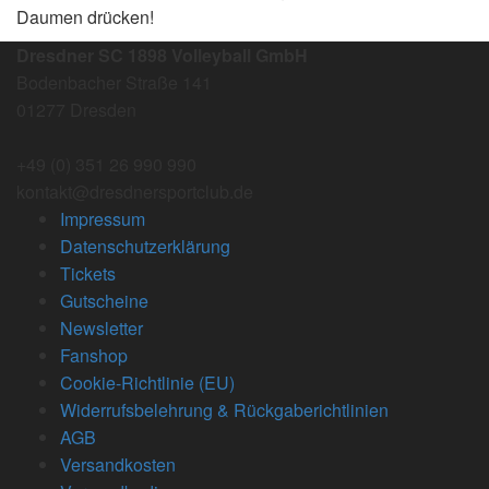
Daumen drücken!
Dresdner SC 1898 Volleyball GmbH
Bodenbacher Straße 141
01277 Dresden
+49 (0) 351 26 990 990
kontakt@dresdnersportclub.de
Impressum
Datenschutzerklärung
Tickets
Gutscheine
Newsletter
Fanshop
Cookie-Richtlinie (EU)
Widerrufsbelehrung & Rückgaberichtlinien
AGB
Versandkosten