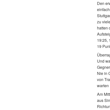
Den erw
einfach
Stuttga
zu viel
hatten 
Aufstei
19:25, 
19 Punk
Überra
Und wan
Gegner
Nie in 
von Tra
warten
Am Mitt
aus Sin
Richtun