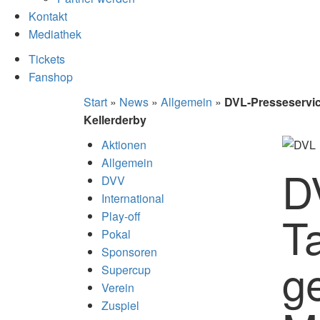
Kontakt
Mediathek
Tickets
Fanshop
Start
»
News
»
Allgemein
»
DVL-Presseservice
Kellerderby
Aktionen
Allgemein
D
DVV
International
Ta
Play-off
Pokal
Sponsoren
ge
Supercup
Verein
Zuspiel