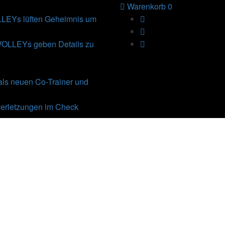
Warenkorb
0
Ys lüften Geheimnis um
VOLLEYs geben Details zu
als neuen Co-Trainer und
erletzungen im Check