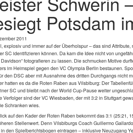
eister Schwerin 
esiegt Potsdam i
zember 2011
ll, explosiv und immer auf der Überholspur – das sind Attribute,
r SC identifizieren können. Da kam die Idee nicht von ungefähr
 Davidson” fotografieren zu lassen. Die schmucken Motive durft
rs im Heimspiel gegen den VC Olympia Berlin bestaunen. Sportli
für den DSC aber mit Ausnahme des dritten Durchgangs nicht meh
r hatten es da die Roten Raben aus Vilsbiburg: Der Tabellenf
ner SC und bleibt nach der World Cup-Pause weiter ungeschl
e Verfolger sind der VC Wiesbaden, der mit 3:2 in Stuttgart ge
die Schranken wies.
ick auf den Kader der Roten Raben bekommt das 3:1 (25:21, 1
heren Stellenwert. Denn Vilsbiburgs Coach Guillermo Gallard
n den Spielberichtsbogen eintragen – inklusive Neuzugang Yes