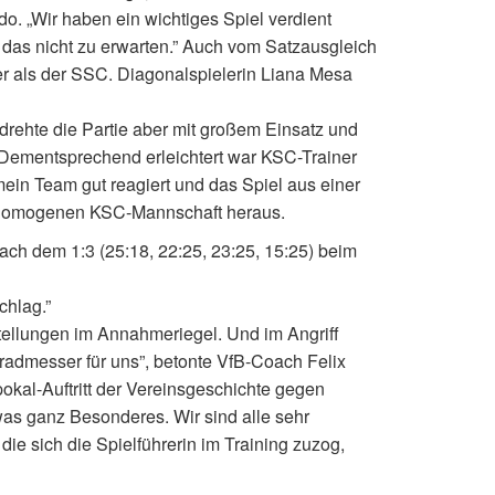
ardo. „Wir haben ein wichtiges Spiel verdient
das nicht zu erwarten.” Auch vom Satzausgleich
ler als der SSC. Diagonalspielerin Liana Mesa
rehte die Partie aber mit großem Einsatz und
n. Dementsprechend erleichtert war KSC-Trainer
ein Team gut reagiert und das Spiel aus einer
er homogenen KSC-Mannschaft heraus.
nach dem 1:3 (25:18, 22:25, 23:25, 15:25) beim
chlag.”
tellungen im Annahmeriegel. Und im Angriff
radmesser für uns”, betonte VfB-Coach Felix
kal-Auftritt der Vereinsgeschichte gegen
etwas ganz Besonderes. Wir sind alle sehr
ie sich die Spielführerin im Training zuzog,