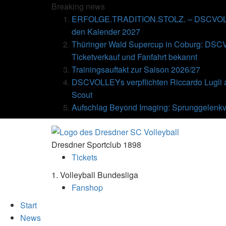
Breaking
news
ERFOLGE.TRADITION.STOLZ. – DSCVOLLE
den Kalender 2027
Thüringer Wald Supercup in Coburg: DSC
Ticketverkauf und Fanfahrt bekannt
Trainingsauftakt zur Saison 2026/27
DSCVOLLEYs verpflichten Riccardo Lugli 
Scout
Aufschlag Beyond Imaging: Sprunggelenkv
Dresdner Sportclub 1898
Tickets
1. Volleyball Bundesliga
Fanshop
Start
News