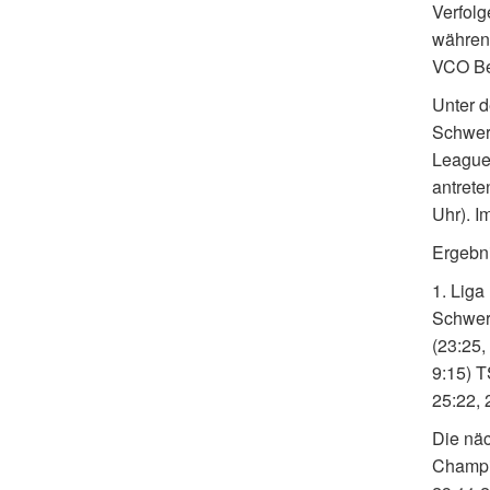
Verfolg
während
VCO Be
Unter 
Schweri
League 
antrete
Uhr). I
Ergebn
1. Liga
Schweri
(23:25,
9:15) T
25:22, 
Die näc
Champi