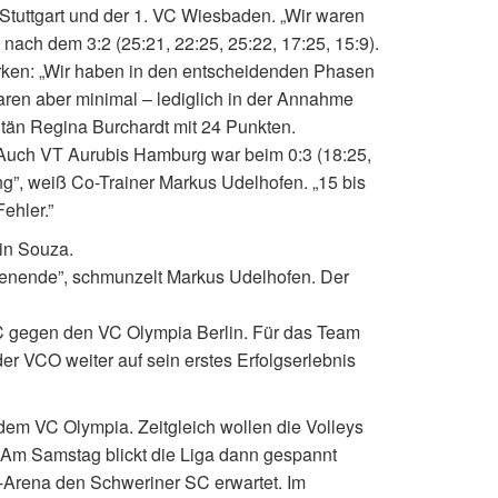
Stuttgart und der 1. VC Wiesbaden. „Wir waren
nach dem 3:2 (25:21, 22:25, 25:22, 17:25, 15:9).
rken: „Wir haben in den entscheidenden Phasen
ren aber minimal – lediglich in der Annahme
tän Regina Burchardt mit 24 Punkten.
. Auch VT Aurubis Hamburg war beim 0:3 (18:25,
g”, weiß Co-Trainer Markus Udelhofen. „15 bis
ehler.”
in Souza.
henende”, schmunzelt Markus Udelhofen. Der
SC gegen den VC Olympia Berlin. Für das Team
er VCO weiter auf sein erstes Erfolgserlebnis
em VC Olympia. Zeitgleich wollen die Volleys
 Am Samstag blickt die Liga dann gespannt
-Arena den Schweriner SC erwartet. Im