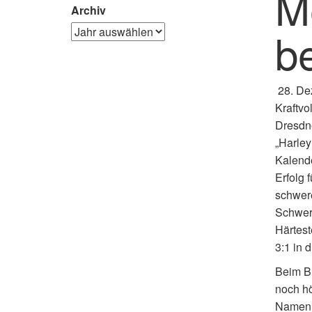
M
Archiv
b
28. De
Kraftvo
Dresdne
„Harley
Kalende
Erfolg 
schwere
Schweri
Härtest
3:1 in 
Beim Bl
noch hö
Namen i