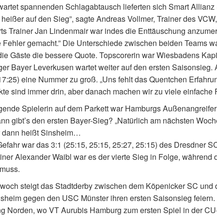
artet spannenden Schlagabtausch lieferten sich Smart Allianz 
 heißer auf den Sieg”, sagte Andreas Vollmer, Trainer des VCW, 
rts Trainer Jan Lindenmair war indes die Enttäuschung anzume
e Fehler gemacht.” Die Unterschiede zwischen beiden Teams wa
die Gäste die bessere Quote. Topscorerin war Wiesbadens Kapi
ger Bayer Leverkusen wartet weiter auf den ersten Saisonsieg
17:25) eine Nummer zu groß. „Uns fehlt das Quentchen Erfahrun
te sind immer drin, aber danach machen wir zu viele einfache F
gende Spielerin auf dem Parkett war Hamburgs Außenangreifer
n gibt’s den ersten Bayer-Sieg? „Natürlich am nächsten Woc
 dann heißt Sinsheim…
Gefahr war das 3:1 (25:15, 25:15, 25:27, 25:15) des Dresdner 
iner Alexander Waibl war es der vierte Sieg in Folge, während d
 muss.
woch steigt das Stadtderby zwischen dem Köpenicker SC und d
sheim gegen den USC Münster ihren ersten Saisonsieg feiern.
g Norden, wo VT Aurubis Hamburg zum ersten Spiel in der CU