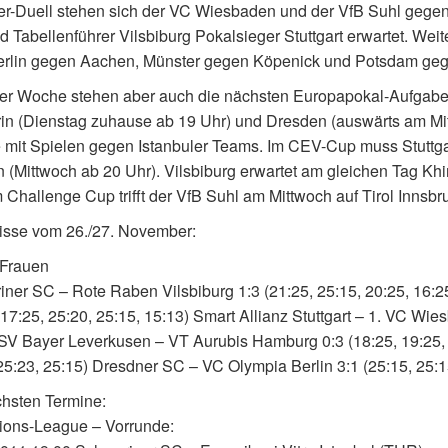
er-Duell stehen sich der VC Wiesbaden und der VfB Suhl gegen
 Tabellenführer Vilsbiburg Pokalsieger Stuttgart erwartet. Weite
rlin gegen Aachen, Münster gegen Köpenick und Potsdam geg
der Woche stehen aber auch die nächsten Europapokal-Aufgabe
n (Dienstag zuhause ab 19 Uhr) und Dresden (auswärts am Mit
mit Spielen gegen Istanbuler Teams. Im CEV-Cup muss Stuttgart
n (Mittwoch ab 20 Uhr). Vilsbiburg erwartet am gleichen Tag Kh
m Challenge Cup trifft der VfB Suhl am Mittwoch auf Tirol Innsbr
isse vom 26./27. November:
 Frauen
ner SC – Rote Raben Vilsbiburg 1:3 (21:25, 25:15, 20:25, 16:
 17:25, 25:20, 25:15, 15:13) Smart Allianz Stuttgart – 1. VC Wie
SV Bayer Leverkusen – VT Aurubis Hamburg 0:3 (18:25, 19:25, 
25:23, 25:15) Dresdner SC – VC Olympia Berlin 3:1 (25:15, 25:1
hsten Termine:
ons-League – Vorrunde: