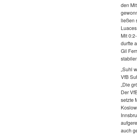
den Mit
gewonne
ließen 
Luaces 
Mit 0:2
durfte 
Gil Fer
stabile
„Suhl w
VfB Suhl
„Die gr
Der VfB
setzte 
Koslows
Innsbru
aufgere
auch g