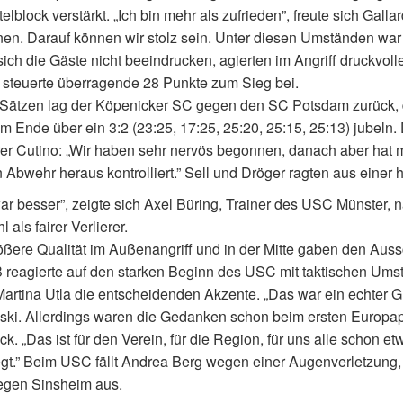
telblock verstärkt. „Ich bin mehr als zufrieden”, freute sich Gall
n. Darauf können wir stolz sein. Unter diesen Umständen war 
sich die Gäste nicht beeindrucken, agierten im Angriff druckvol
steuerte überragende 28 Punkte zum Sieg bei.
-Sätzen lag der Köpenicker SC gegen den SC Potsdam zurück, d
am Ende über ein 3:2 (23:25, 17:25, 25:20, 25:15, 25:13) jubel
rer Cutino: „Wir haben sehr nervös begonnen, danach aber hat m
n Abwehr heraus kontrolliert.” Sell und Dröger ragten aus ein
ar besser”, zeigte sich Axel Büring, Trainer des USC Münster, 
 als fairer Verlierer.
ößere Qualität im Außenangriff und in der Mitte gaben den Auss
 reagierte auf den starken Beginn des USC mit taktischen Ums
Martina Utla die entscheidenden Akzente. „Das war ein echter G
ki. Allerdings waren die Gedanken schon beim ersten Europapo
ck. „Das ist für den Verein, für die Region, für uns alle schon 
gt.” Beim USC fällt Andrea Berg wegen einer Augenverletzung, d
egen Sinsheim aus.